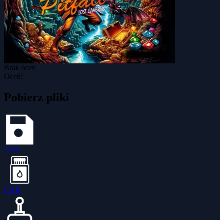
Brak ocen
Oceń!
Pobierz pliki
ATR
CAR