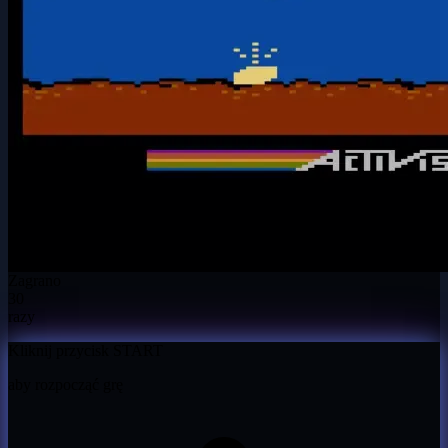
Zagrano
30
razy
Kliknij przycisk START
aby rozpocząć grę