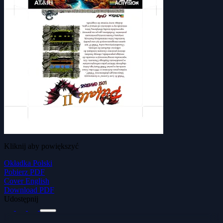
Kliknij aby powiększyć
Okładka Polski
Pobierz PDF
Cover English
Download PDF
Udostępnij