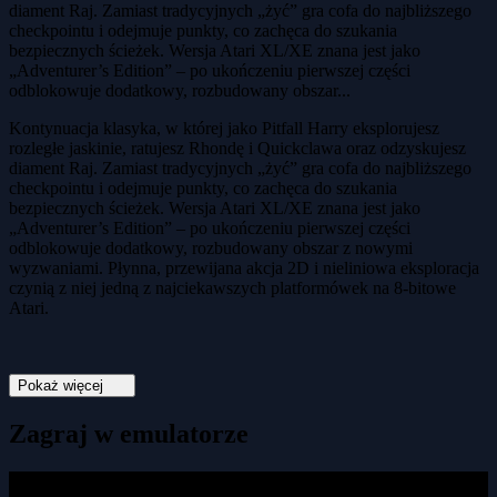
diament Raj. Zamiast tradycyjnych „żyć” gra cofa do najbliższego
checkpointu i odejmuje punkty, co zachęca do szukania
bezpiecznych ścieżek. Wersja Atari XL/XE znana jest jako
„Adventurer’s Edition” – po ukończeniu pierwszej części
odblokowuje dodatkowy, rozbudowany obszar...
Kontynuacja klasyka, w której jako Pitfall Harry eksplorujesz
rozległe jaskinie, ratujesz Rhondę i Quickclawa oraz odzyskujesz
diament Raj. Zamiast tradycyjnych „żyć” gra cofa do najbliższego
checkpointu i odejmuje punkty, co zachęca do szukania
bezpiecznych ścieżek. Wersja Atari XL/XE znana jest jako
„Adventurer’s Edition” – po ukończeniu pierwszej części
odblokowuje dodatkowy, rozbudowany obszar z nowymi
wyzwaniami. Płynna, przewijana akcja 2D i nieliniowa eksploracja
czynią z niej jedną z najciekawszych platformówek na 8-bitowe
Atari.
Pokaż więcej
Zagraj w emulatorze