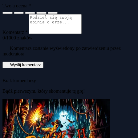
Twoja ocena *
Komentarz *
0
/1000 znaków
Komentarz zostanie wyświetlony po zatwierdzeniu przez
moderatora
Wyślij komentarz
Brak komentarzy
Bądź pierwszym, który skomentuje tę grę!