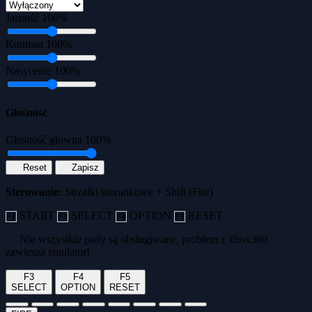
Jasność
100%
Kontrast
100%
Nasycenie
100%
Głośność
Głośność główna
100%
Reset
Zapisz
Sterowanie:
Strzałki kierunkowe + Shift (Fire)
START
SELECT
OPTION
RESET
F2
F3
F4
F5
Nie wszystkie pady są obsługiwane, problem z xbox360
zawiesza emulator!
F3
F4
F5
SELECT
OPTION
RESET