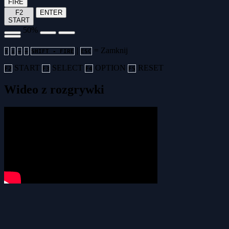
FIRE
F2
ENTER
START
50%
|
= Zamknij
↑
↓
←
→
SHIFT - FIRE
ESC
START
SELECT
OPTION
RESET
F2
F3
F4
F5
Wideo z rozgrywki