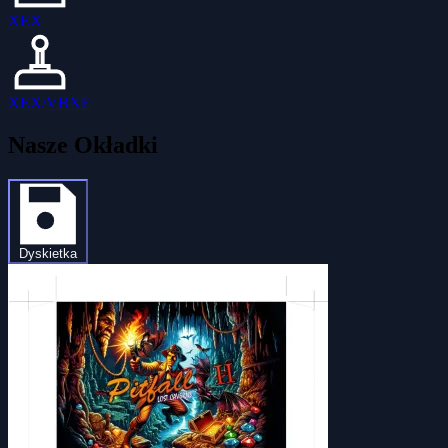
XEX
XEX/VBXE
Nasze Okładki
Dyskietka