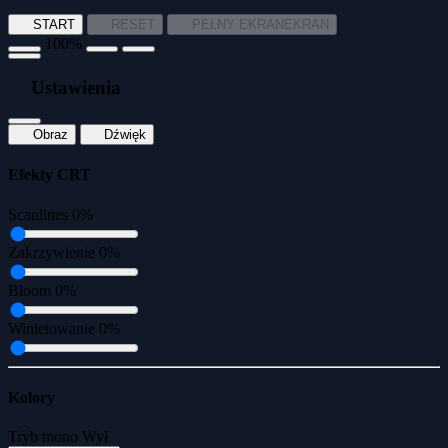
START
RESET
PEŁNY EKRAN
EKRAN
100%
Ustawienia
Obraz
Dźwięk
Efekty CRT
Scanlines
0%
Zakrzywienie
0%
Bloom
0%
Winietowanie
0%
Kolory
Tryb mono
Wył