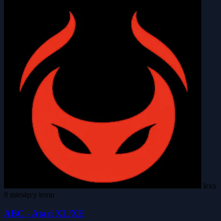
lexx
8 miesięcy temu
ABC - Atari XL/XE