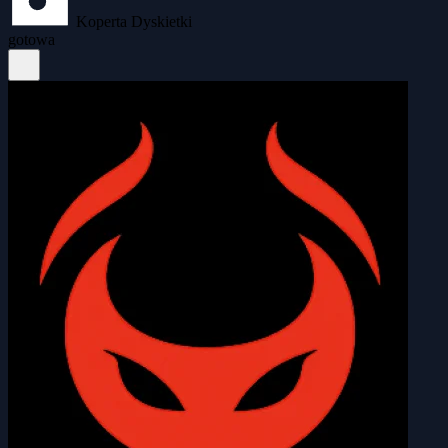
Koperta Dyskietki
gotowa