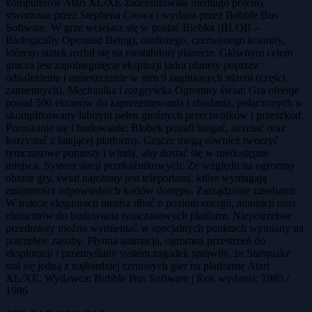
komputerów Atari XL/XE zadebiutowała niedługo potem),
stworzona przez Stephena Crowa i wydana przez Bubble Bus
Software. W grze wcielasz się w postać Blobka (BLOB –
Biologically Operated Being), niedużego, czerwonego kosmity,
którego statek rozbił się na niestabilnej planecie. Głównym celem
gracza jest zapobiegnięcie eksplozji jadra planety poprzez
odnalezienie i umieszczenie w nim 9 zaginionych rdzeni (części
zamiennych). Mechanika i rozgrywka Ogromny świat: Gra oferuje
ponad 500 ekranów do zaprezentowania i zbadania, połączonych w
skomplikowany labirynt pełen groźnych przeciwników i przeszkód.
Poruszanie się i budowanie: Blobek potrafi biegać, strzelać oraz
korzystać z latającej platformy. Gracze mogą również tworzyć
tymczasowe pomosty i windy, aby dostać się w niedostępne
miejsca. System stacji przekaźnikowych: Ze względu na ogromny
obszar gry, świat najeżony jest teleportami, które wymagają
znajomości odpowiednich kodów dostępu. Zarządzanie zasobami:
W trakcie eksploracji musisz dbać o poziom energii, amunicji oraz
elementów do budowania tymczasowych platform. Niepotrzebne
przedmioty można wymieniać w specjalnych punktach wymiany na
potrzebne zasoby. Płynna animacja, ogromna przestrzeń do
eksploracji i przemyślany system zagadek sprawiły, że Starquake
stał się jedną z najbardziej cenionych gier na platformę Atari
XL/XE. Wydawca: Bubble Bus Software | Rok wydania: 1985 /
1986