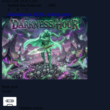
ATR
CAR
XEX
CAS
Bubble Bus Software
1985
0
0
3
Starquake Atari XL/XE -
Zobacz więcej
Brak ocen
Oceń!
Okładka kasety