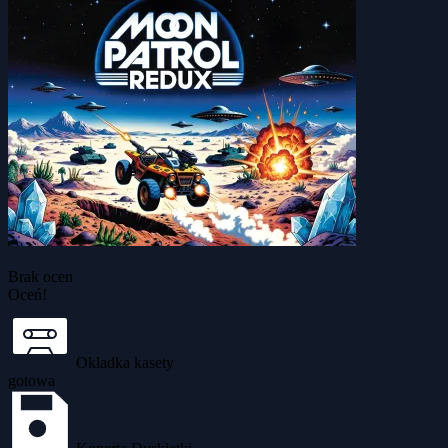
Brak ocen
Oceń!
Okładka kasety
gotowa