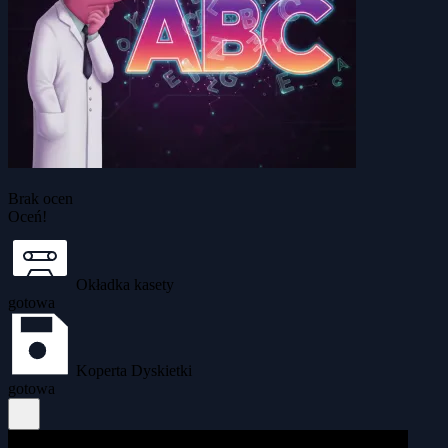
Brak ocen
Oceń!
Okładka kasety
gotowa
Koperta Dyskietki
gotowa