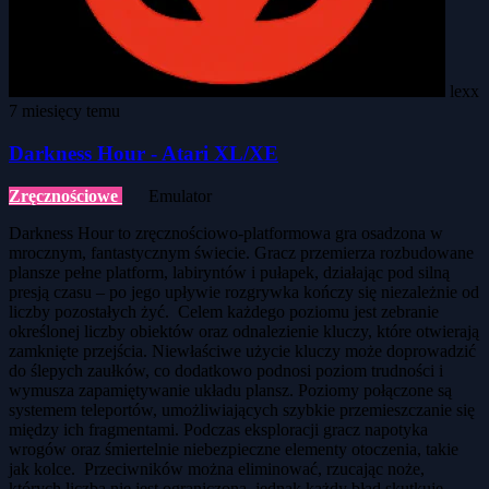
lexx
7 miesięcy temu
Darkness Hour - Atari XL/XE
Zręcznościowe
Emulator
Darkness Hour to zręcznościowo-platformowa gra osadzona w
mrocznym, fantastycznym świecie. Gracz przemierza rozbudowane
plansze pełne platform, labiryntów i pułapek, działając pod silną
presją czasu – po jego upływie rozgrywka kończy się niezależnie od
liczby pozostałych żyć. Celem każdego poziomu jest zebranie
określonej liczby obiektów oraz odnalezienie kluczy, które otwierają
zamknięte przejścia. Niewłaściwe użycie kluczy może doprowadzić
do ślepych zaułków, co dodatkowo podnosi poziom trudności i
wymusza zapamiętywanie układu plansz. Poziomy połączone są
systemem teleportów, umożliwiających szybkie przemieszczanie się
między ich fragmentami. Podczas eksploracji gracz napotyka
wrogów oraz śmiertelnie niebezpieczne elementy otoczenia, takie
jak kolce. Przeciwników można eliminować, rzucając noże,
których liczba nie jest ograniczona, jednak każdy błąd skutkuje