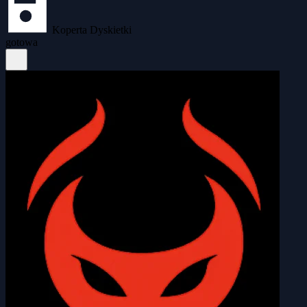
Koperta Dyskietki
gotowa