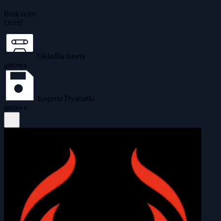
Brak ocen
Oceń!
Okładka kasety
gotowa
Koperta Dyskietki
gotowa