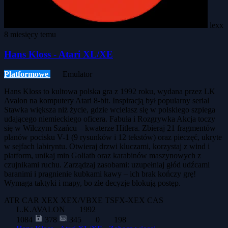
lexx
8 miesięcy temu
Hans Kloss - Atari XL/XE
Platformowe
Emulator
Hans Kloss to kultowa polska gra z 1992 roku, wydana przez LK
Avalon na komputery Atari 8-bit. Inspiracją był popularny serial
Stawka większa niż życie, gdzie wcielasz się w polskiego szpiega
udającego niemieckiego oficera. Fabuła i Rozgrywka Akcja toczy
się w Wilczym Szańcu – kwaterze Hitlera. Zbieraj 21 fragmentów
planów pocisku V-1 (9 rysunków i 12 tekstów) oraz pieczęć, ukryte
w sejfach labiryntu. Otwieraj drzwi kluczami, korzystaj z wind i
platform, unikaj min Goliath oraz karabinów maszynowych z
czujnikami ruchu. Zarządzaj zasobami: uzupełniaj głód udźcami
baranimi i pragnienie kubkami kawy – ich brak kończy grę!
Wymaga taktyki i mapy, bo złe decyzje blokują postęp.
ATR
CAR
XEX
XEX/VBXE
TSFX-XEX
CAS
L.K.AVALON
1992
1084
378
345
0
198