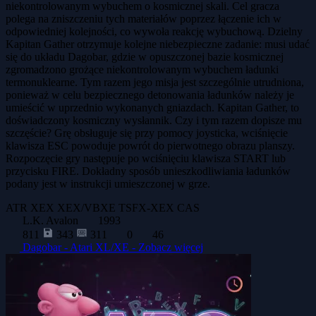
niekontrolowanym wybuchem o kosmicznej skali. Cel gracza
polega na zniszczeniu tych materiałów poprzez łączenie ich w
odpowiedniej kolejności, co wywoła reakcję wybuchową. Dzielny
Kapitan Gather otrzymuje kolejne niebezpieczne zadanie: musi udać
się do układu Dagobar, gdzie w opuszczonej bazie kosmicznej
zgromadzono grożące niekontrolowanym wybuchem ładunki
termonuklearne. Tym razem jego misja jest szczególnie utrudniona,
ponieważ w celu bezpiecznego detonowania ładunków należy je
umieścić w uprzednio wykonanych gniazdach. Kapitan Gather, to
doświadczony kosmiczny wysłannik. Czy i tym razem dopisze mu
szczęście? Grę obsługuje się przy pomocy joysticka, wciśnięcie
klawisza ESC powoduje powrót do pierwotnego obrazu planszy.
Rozpoczęcie gry następuje po wciśnięciu klawisza START lub
przycisku FIRE. Dokładny sposób unieszkodliwiania ładunków
podany jest w instrukcji umieszczonej w grze.
ATR
XEX
XEX/VBXE
TSFX-XEX
CAS
L.K. Avalon
1993
811
343
311
0
46
Dagobar - Atari XL/XE -
Zobacz więcej