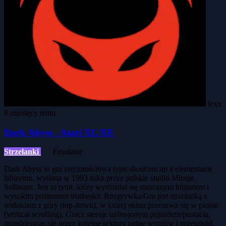
lexx
8 miesięcy temu
Dark Abyss - Atari XL/XE
Strzelanki
Emulator
Dark Abyss to gra zręcznościowa typu shoot'em up z elementami
labiryntu, wydana w 1993 roku przez polskie studio Mirage
Software. Jest to tytuł, który wyróżniał się mrocznym klimatem i
wysokim poziomem trudności. Rozgrywka:Gra jest strzelanką z
widokiem z góry (top-down), w której ekran przesuwa się w pionie
(vertical scrolling). Gracz steruje uzbrojonym pojazdem/postacią,
przedzierając się przez kolejne sektory pełne wrogów i przeszkód.