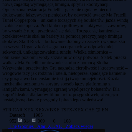
nową zagadką wymagającą timingu, sprytu i koordynacji:
Opuszczona restauracja Fratelli – gaszenie ognia w piecu i
drukowanie fałszywych pieniędzy, by odwrócić uwagę Ma Fratelli.
Tunel Copperpota – unikanie toczących się boulderów, jazda windą
i zabicie nietoperza. Pod klubem golfowym – aktywacja zaworów,
by wysadzić rurę i przedostać się dalej. Toczące się kamienie –
przekierowanie skał na bariery za pomocą precyzyjnego timingu
skoków. Skull Rock – budowanie drabiny z czaszek i wspinaczka
na szczyt. Organ z kości – gra na organach w odpowiedniej
sekwencji, unikając zawalenia tunelu. Wielka ośmiornica –
obniżenie poziomu wody strzałami w oczy potwora. Statek piracki –
walka z Ma Fratelli i uratowanie skarbu z pomocą Slotha.
Wyzwania i przeciwnicy Gra nagradza cierpliwość i kreatywność –
wrogowie tacy jak rodzina Fratelli, nietoperze, spadające kamienie
czy gorąca woda nieustannie testują twoje umiejętności. Każda
mechanika poziomu w sprytny sposób łączy platforming z
łamigłówkami, wymagając zgranej współpracy bohaterów. Dla
kogo? Idealna dla fanów filmu i retro-przygodówek, oferująca
nostalgiczną dawkę przygody i pirackiego szaleństwa!
ATR
CAR
XEX
XEX/VBXE
TSFX-XEX
CAS
📖 EN
Datasoft
1985
952
314
309
0
108
The Goonies - Atari XL/XE -
Zobacz więcej