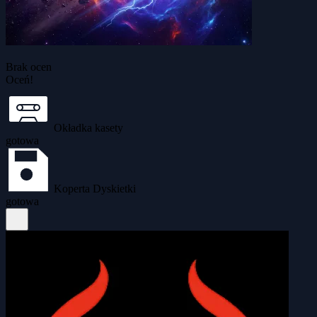
Brak ocen
Oceń!
Okładka kasety
gotowa
Koperta Dyskietki
gotowa