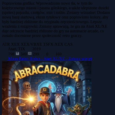
Poprawiona grafika: Wprowadzono nowe tła, w tym tło
księżycowego miasta i pasma górskiego, a także ulepszone duszki
(sprites) pojazdu, czołgów, min i roślin. Zmiany wizualne: Dodano
nową bazę startową, ekran tytułowy oraz poprawiono kolory, aby
były bardziej zbliżone do oryginału zręcznościowego. Lepsze
wrażenia z rozgrywki: Zmiany sprawiają, że gra na Atari XL/XE
daje odczucie bardziej zbliżone do gry na automacie arcade, co
zostało docenione przez społeczność retro graczy.
ATR
XEX
XEX/VBXE
TSFX-XEX
CAS
Atari, TIX
2019
798
349
299
0
169
Moon Patrol Redux - Atari XL/XE -
Zobacz więcej