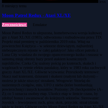
lexx
8 miesięcy temu
Moon Patrol Redux - Atari XL/XE
Zręcznościowe
Emulator
Moon Patrol Redux to ulepszona, homebrewowa wersja kultowej
gry z Atari XL/XE (1983), odtworzona i rozbudowana przez TIX
Projekt miał premierę w październiku 2019 roku. Witaj na
powierzchni Księżyca – w sektorze dziewiątym, najbardziej
niebezpiecznym rejonie w całej galaktyce! Jako oficer patrolu z
Luna City wsiadasz do swojego opancerzonego łazika i ruszasz w
samotną misję obrony bazy przed atakiem kosmicznych
najeźdźców. Czeka Cię szalony pościg po kraterach, skałach i
wzgórzach w rytmie efektu paralaksy, który w 1983 roku zachwycił
graczy Atari XL/XE. Główne wyzwania: Przeszkody terenowe:
Skacz nad kraterami, dziurami i skałami (małymi lub dużymi) –
możesz je także niszczyć strzałami. Wrogowie: Strzelaj do
naziemnych czołgów, min, UFO z nieba (które bombardują
powierzchnię) i innych kosmitów. Poziomy: 26 checkpointów (A–
Z); co 5 oznacza osobny etap. Ukończ etap w limicie czasu, by
zdobyć bonus i awansować do kolejnych sektorów. Sterowanie:
Joystick – lewo/prawo: ruch, góra: skok, przycisk: strzał (działa
także w locie). Główne cechy Moon Patrol Redux na Atari XL/XE