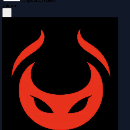
Koperta Dyskietki
gotowa