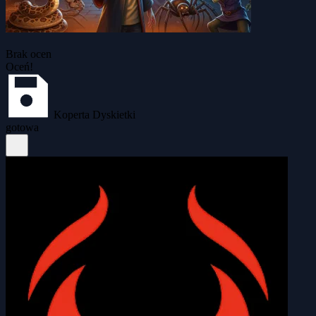
Brak ocen
Oceń!
Koperta Dyskietki
gotowa