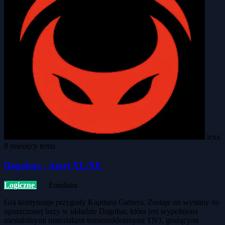
lexx
8 miesięcy temu
Dagobar - Atari XL/XE
Logiczne
Emulator
Gra kontynuuje przygody Kapitana Gathera. Zostaje on wysłany do
opuszczonej bazy w układzie Dagobar, która jest wypełniona
niestabilnymi materiałami termonuklearnymi TN3, grożącymi