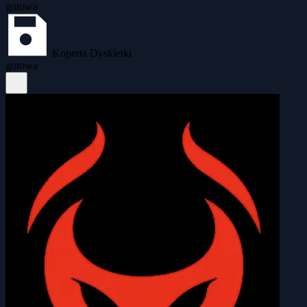
gotowa
Koperta Dyskietki
gotowa