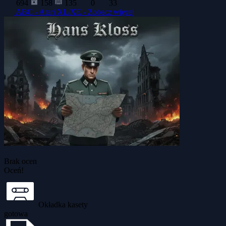
694
158
135
0
33
ABC - Atari XL/XE -
Zobacz więcej
Brak ocen
Oceń!
Okładka kasety
gotowa