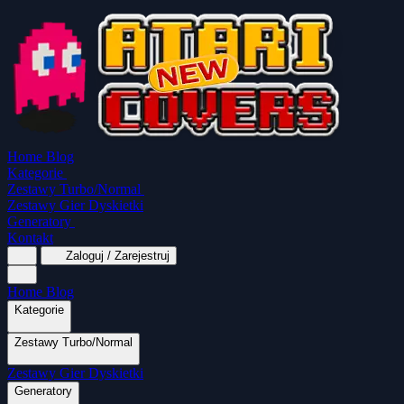
Home
Blog
Kategorie
Zestawy Turbo/Normal
Zestawy Gier Dyskietki
Generatory
Kontakt
Zaloguj / Zarejestruj
Home
Blog
Kategorie
Zestawy Turbo/Normal
MapaSoft Turbo ROM
Zestawy Gier Dyskietki
SparkTurbo 2000
The Marauder
Turbo 2000
Wszystkie kategorie
Gry Akcji
Logiczne
Mina
Grubcio Normal
Generatory