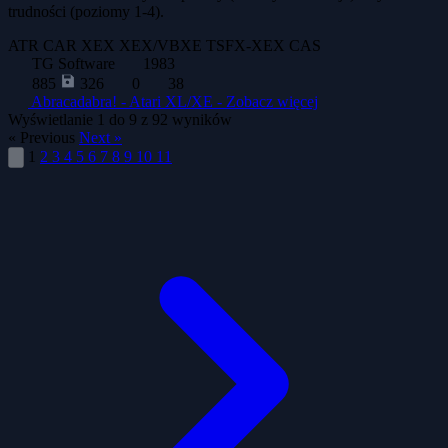
trudności (poziomy 1-4).
ATR
CAR
XEX
XEX/VBXE
TSFX-XEX
CAS
TG Software
1983
885
326
0
38
Abracadabra! - Atari XL/XE -
Zobacz więcej
Wyświetlanie
1
do
9
z
92
wyników
« Previous
Next »
1
2
3
4
5
6
7
8
9
10
11