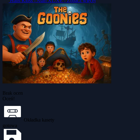
Hans Kloss - Atari XL/XE -
Zobacz więcej
Brak ocen
Oceń!
Okładka kasety
gotowa