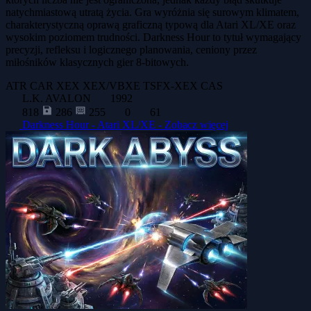
natychmiastową utratą życia. Gra wyróżnia się surowym klimatem,
charakterystyczną oprawą graficzną typową dla Atari XL/XE oraz
wysokim poziomem trudności. Darkness Hour to tytuł wymagający
precyzji, refleksu i logicznego planowania, ceniony przez
miłośników klasycznych gier 8-bitowych.
ATR
CAR
XEX
XEX/VBXE
TSFX-XEX
CAS
L.K. AVALON
1992
818
286
255
0
61
Darkness Hour - Atari XL/XE -
Zobacz więcej