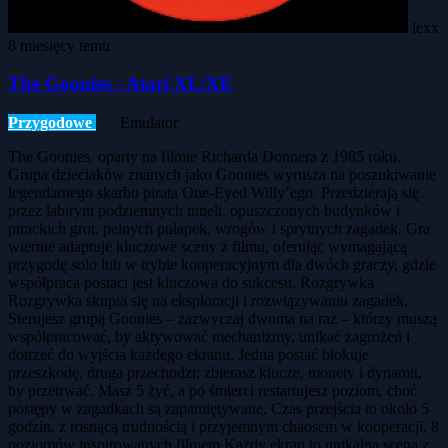
lexx
8 miesięcy temu
The Goonies - Atari XL/XE
Przygodowe
Emulator
The Goonies oparty na filmie Richarda Donnera z 1985 roku.
Grupa dzieciaków znanych jako Goonies wyrusza na poszukiwanie
legendarnego skarbu pirata One-Eyed Willy’ego. Przedzierają się
przez labirynt podziemnych tuneli, opuszczonych budynków i
pirackich grot, pełnych pułapek, wrogów i sprytnych zagadek. Gra
wiernie adaptuje kluczowe sceny z filmu, oferując wymagającą
przygodę solo lub w trybie kooperacyjnym dla dwóch graczy, gdzie
współpraca postaci jest kluczowa do sukcesu. Rozgrywka
Rozgrywka skupia się na eksploracji i rozwiązywaniu zagadek.
Sterujesz grupą Goonies – zazwyczaj dwoma na raz – którzy muszą
współpracować, by aktywować mechanizmy, unikać zagrożeń i
dotrzeć do wyjścia każdego ekranu. Jedna postać blokuje
przeszkodę, druga przechodzi; zbierasz klucze, monety i dynamit,
by przetrwać. Masz 5 żyć, a po śmierci restartujesz poziom, choć
postępy w zagadkach są zapamiętywane. Czas przejścia to około 5
godzin, z rosnącą trudnością i przyjemnym chaosem w kooperacji. 8
poziomów inspirowanych filmem Każdy ekran to unikalna scena z