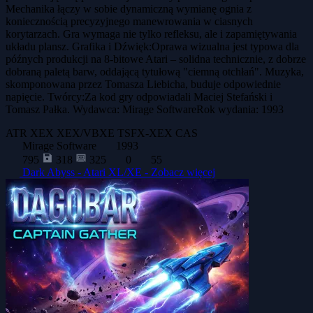
Mechanika łączy w sobie dynamiczną wymianę ognia z
koniecznością precyzyjnego manewrowania w ciasnych
korytarzach. Gra wymaga nie tylko refleksu, ale i zapamiętywania
układu plansz. Grafika i Dźwięk:Oprawa wizualna jest typowa dla
późnych produkcji na 8-bitowe Atari – solidna technicznie, z dobrze
dobraną paletą barw, oddającą tytułową "ciemną otchłań". Muzyka,
skomponowana przez Tomasza Liebicha, buduje odpowiednie
napięcie. Twórcy:Za kod gry odpowiadali Maciej Stefański i
Tomasz Pałka. Wydawca: Mirage SoftwareRok wydania: 1993
ATR
XEX
XEX/VBXE
TSFX-XEX
CAS
Mirage Software
1993
795
318
325
0
55
Dark Abyss - Atari XL/XE -
Zobacz więcej