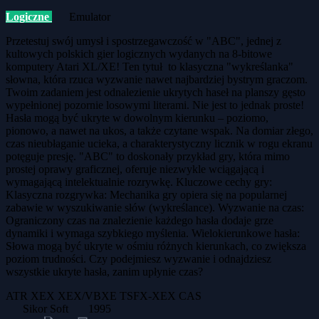
Logiczne
Emulator
Przetestuj swój umysł i spostrzegawczość w "ABC", jednej z
kultowych polskich gier logicznych wydanych na 8-bitowe
komputery Atari XL/XE! Ten tytuł to klasyczna "wykreślanka"
słowna, która rzuca wyzwanie nawet najbardziej bystrym graczom.
Twoim zadaniem jest odnalezienie ukrytych haseł na planszy gęsto
wypełnionej pozornie losowymi literami. Nie jest to jednak proste!
Hasła mogą być ukryte w dowolnym kierunku – poziomo,
pionowo, a nawet na ukos, a także czytane wspak. Na domiar złego,
czas nieubłaganie ucieka, a charakterystyczny licznik w rogu ekranu
potęguje presję. "ABC" to doskonały przykład gry, która mimo
prostej oprawy graficznej, oferuje niezwykle wciągającą i
wymagającą intelektualnie rozrywkę. Kluczowe cechy gry:
Klasyczna rozgrywka: Mechanika gry opiera się na popularnej
zabawie w wyszukiwanie słów (wykreślance). Wyzwanie na czas:
Ograniczony czas na znalezienie każdego hasła dodaje grze
dynamiki i wymaga szybkiego myślenia. Wielokierunkowe hasła:
Słowa mogą być ukryte w ośmiu różnych kierunkach, co zwiększa
poziom trudności. Czy podejmiesz wyzwanie i odnajdziesz
wszystkie ukryte hasła, zanim upłynie czas?
ATR
XEX
XEX/VBXE
TSFX-XEX
CAS
Sikor Soft
1995