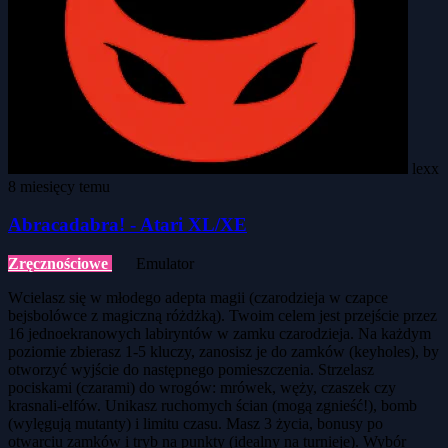
lexx
8 miesięcy temu
Abracadabra! - Atari XL/XE
Zręcznościowe
Emulator
Wcielasz się w młodego adepta magii (czarodzieja w czapce
bejsbolówce z magiczną różdżką). Twoim celem jest przejście przez
16 jednoekranowych labiryntów w zamku czarodzieja. Na każdym
poziomie zbierasz 1-5 kluczy, zanosisz je do zamków (keyholes), by
otworzyć wyjście do następnego pomieszczenia. Strzelasz
pociskami (czarami) do wrogów: mrówek, węży, czaszek czy
krasnali-elfów. Unikasz ruchomych ścian (mogą zgnieść!), bomb
(wylęgują mutanty) i limitu czasu. Masz 3 życia, bonusy po
otwarciu zamków i tryb na punkty (idealny na turnieje). Wybór