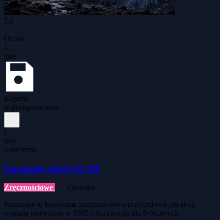
5.0
Ocena
1
głos
Koperta
w przygotowaniu
l
lexx
2 dni temu
Starquake Atari XL/XE
Zręcznościowe
Emulator
Starquake to klasyczna, zręcznościowo-przygodowa gra akcji
wydana pierwotnie w 1985 roku (wersja dla 8-bitowych