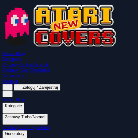
Home
Blog
Kategorie
Zestawy Turbo/Normal
Zestawy Gier Dyskietki
Generatory
Kontakt
Zaloguj / Zarejestruj
Home
Blog
Kategorie
Zestawy Turbo/Normal
MapaSoft Turbo ROM
Zestawy Gier Dyskietki
SparkTurbo 2000
The Marauder
Turbo 2000
Wszystkie kategorie
Gry Akcji
Logiczne
Mina
Grubcio Normal
Generatory