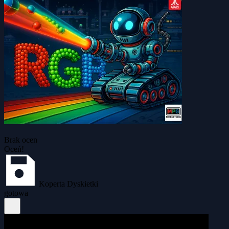
Brak ocen
Oceń!
Koperta Dyskietki
gotowa