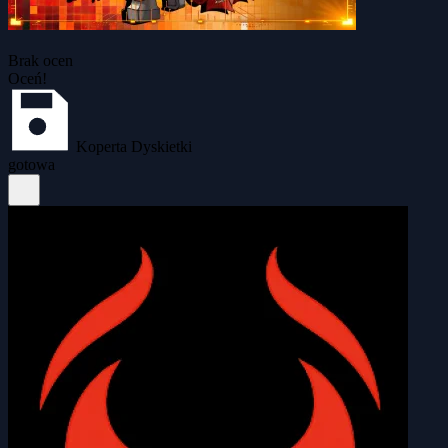
Brak ocen
Oceń!
Koperta Dyskietki
gotowa