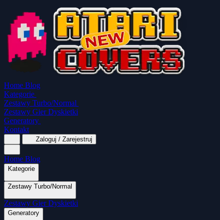
Home
Blog
Kategorie
Zestawy Turbo/Normal
Zestawy Gier Dyskietki
Generatory
Kontakt
Zaloguj / Zarejestruj
Home
Blog
Kategorie
Zestawy Turbo/Normal
MapaSoft Turbo ROM
Zestawy Gier Dyskietki
SparkTurbo 2000
The Marauder
Turbo 2000 
Wszystkie kategorie
Gry Akcji
Logiczne
Generatory