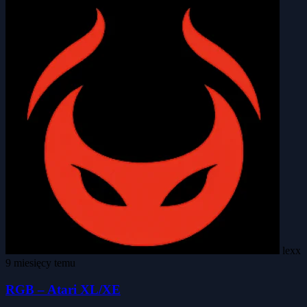
lexx
9 miesięcy temu
RGB – Atari XL/XE