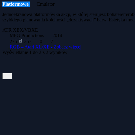
Platformowe
Emulator
Jednoekranowa platformówka akcji, w której sterujesz bohaterem/rob
szybkiego planowania kolejności „dezaktywacji” barw. Estetyka mo
ATR
XEX/VBXE
MPG Productions
2014
275
257
0
7
RGB – Atari XL/XE -
Zobacz więcej
Wyświetlanie
1
do
2
z
2
wyników