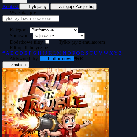
Kontakt
Tryb jasny
Zaloguj / Zarejestruj
Wyszukaj grę
Tekstowe
Wyścigi
Zręcznościowe
Generator kopert dyskietek
Generator okład
Kategoria
Sortowanie
Dodatkowe filtry
Tylko gry z emulatorem
Filtruj alfabetycznie
#
A
B
C
D
E
F
G
H
I
J
K
L
M
N
O
P
Q
R
S
T
U
V
W
X
Y
Z
Aktywne filtry:
Platformowe
🔤 R
Zastosuj