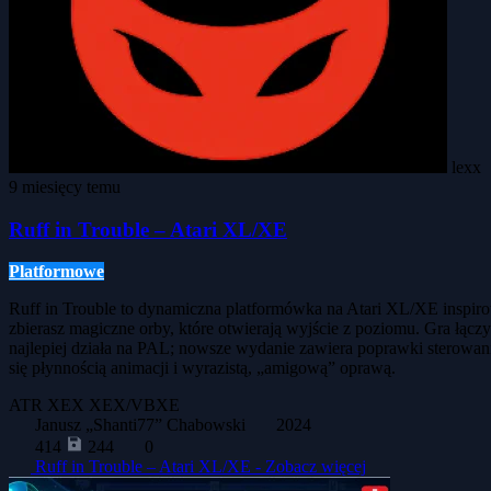
lexx
9 miesięcy temu
Ruff in Trouble – Atari XL/XE
Platformowe
Ruff in Trouble to dynamiczna platformówka na Atari XL/XE inspiro
zbierasz magiczne orby, które otwierają wyjście z poziomu. Gra ł
najlepiej działa na PAL; nowsze wydanie zawiera poprawki sterowan
się płynnością animacji i wyrazistą, „amigową” oprawą.
ATR
XEX
XEX/VBXE
Janusz „Shanti77” Chabowski
2024
414
244
0
Ruff in Trouble – Atari XL/XE -
Zobacz więcej