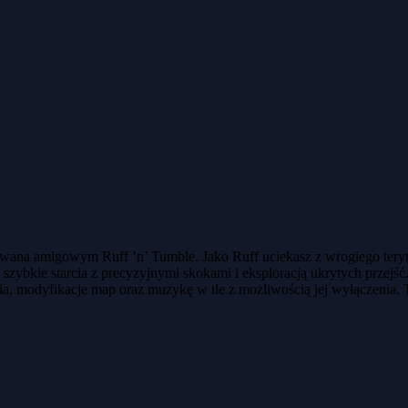
wana amigowym Ruff ’n’ Tumble. Jako Ruff uciekasz z wrogiego teryto
ączy szybkie starcia z precyzyjnymi skokami i eksploracją ukrytych 
ia, modyfikacje map oraz muzykę w tle z możliwością jej wyłączenia.