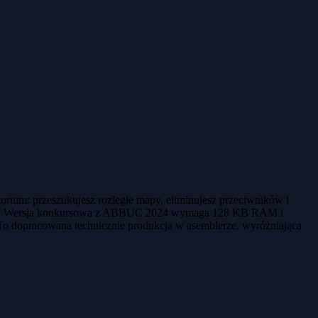
rium: przeszukujesz rozległe mapy, eliminujesz przeciwników i
przejść. Wersja konkursowa z ABBUC 2024 wymaga 128 KB RAM i
 To dopracowana technicznie produkcja w asemblerze, wyróżniająca