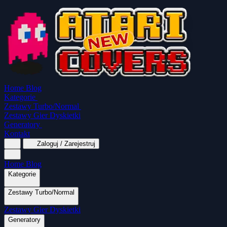
Home
Blog
Kategorie
Zestawy Turbo/Normal
Zestawy Gier Dyskietki
Generatory
Kontakt
Zaloguj / Zarejestruj
Home
Blog
Kategorie
Zestawy Turbo/Normal
MapaSoft Turbo ROM
Zestawy Gier Dyskietki
SparkTurbo 2000
The Marauder
Turbo 2000
Wszystkie kategorie
Gry Akcji
Logiczne
Mina
Grubcio Normal
Generatory