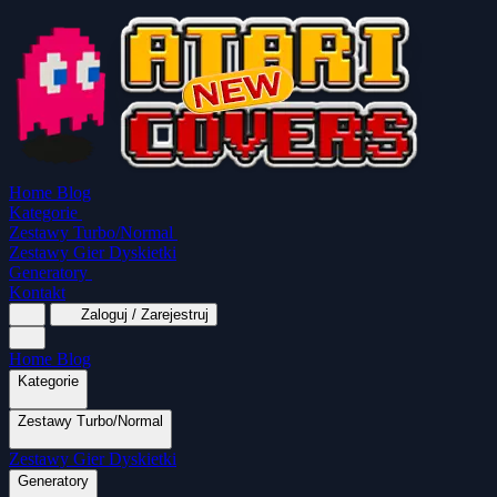
Home
Blog
Kategorie
Zestawy Turbo/Normal
Zestawy Gier Dyskietki
Generatory
Kontakt
Zaloguj / Zarejestruj
Home
Blog
Kategorie
Zestawy Turbo/Normal
MapaSoft Turbo ROM
Zestawy Gier Dyskietki
SparkTurbo 2000
The Marauder
Turbo 2000
Wszystkie kategorie
Gry Akcji
Logiczne
Mina
Grubcio Normal
Generatory