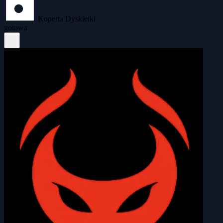
Koperta Dyskietki
gotowa