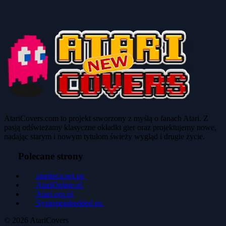
AtariCovers.com to projekt stworzony z myślą o fanach Atari. Z
pasją odświeżamy klasyczne okładki gier oraz projektujemy nowe,
nadając starym i nowym tytułom świeży wygląd i drugie życie.
Polecane strony
atariteca.net.pe
AtariOnline.pl
Atari.org.pl
Systemembedded.eu
© 2026
AtariCovers