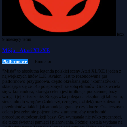
lexx
9 miesięcy temu
Misja - Atari XL/XE
Platformowe
Emulator
"Misja" to absolutna legenda polskiej sceny Atari XL/XE i jeden z
największych hitów L.K. Avalon. Jest to rozbudowana gra
platformowo-przygodowa, często określana jako "komnatówka",
składająca się ze 145 połączonych ze sobą ekranów. Gracz wciela
się w komandosa, którego celem jest infiltracja podziemnej bazy
wroga i jej zniszczenie. Rozgrywka polega na eksploracji labiryntu,
strzelaniu do wrogów (żołnierzy, czołgów, działek) oraz zbieraniu
przedmiotów, takich jak amunicja, granaty czy klucze. Ostatecznym
celem jest zebranie pojemników z uranem, aby uruchomić
procedurę autodestrukcji bazy. Gra wymagała nie tylko zręczności,
ale także świetnej pamięci i planowania. Później została wydana na