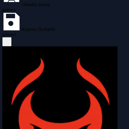
Okładka kasety
gotowa
Koperta Dyskietki
gotowa