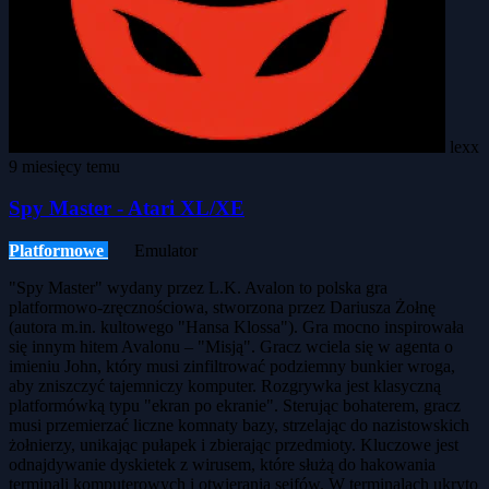
lexx
9 miesięcy temu
Spy Master - Atari XL/XE
Platformowe
Emulator
"Spy Master" wydany przez L.K. Avalon to polska gra
platformowo-zręcznościowa, stworzona przez Dariusza Żołnę
(autora m.in. kultowego "Hansa Klossa"). Gra mocno inspirowała
się innym hitem Avalonu – "Misją". Gracz wciela się w agenta o
imieniu John, który musi zinfiltrować podziemny bunkier wroga,
aby zniszczyć tajemniczy komputer. Rozgrywka jest klasyczną
platformówką typu "ekran po ekranie". Sterując bohaterem, gracz
musi przemierzać liczne komnaty bazy, strzelając do nazistowskich
żołnierzy, unikając pułapek i zbierając przedmioty. Kluczowe jest
odnajdywanie dyskietek z wirusem, które służą do hakowania
terminali komputerowych i otwierania sejfów. W terminalach ukryto