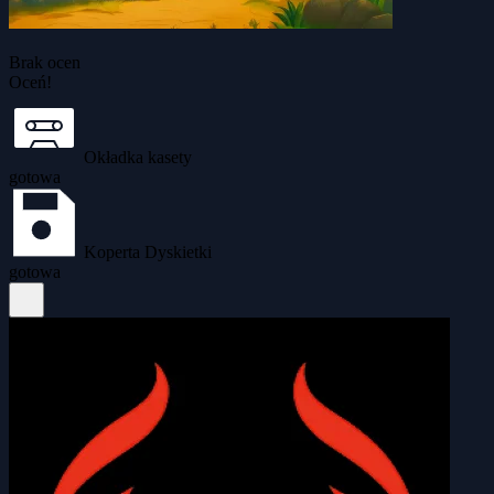
Brak ocen
Oceń!
Okładka kasety
gotowa
Koperta Dyskietki
gotowa