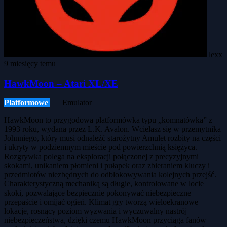
lexx
9 miesięcy temu
HawkMoon – Atari XL/XE
Platformowe
Emulator
HawkMoon to przygodowa platformówka typu „komnatówka” z
1993 roku, wydana przez L.K. Avalon. Wcielasz się w przemytnika
Johnniego, który musi odnaleźć starożytny Amulet rozbity na części
i ukryty w podziemnym mieście pod powierzchnią księżyca.
Rozgrywka polega na eksploracji połączonej z precyzyjnymi
skokami, unikaniem płomieni i pułapek oraz zbieraniem kluczy i
przedmiotów niezbędnych do odblokowywania kolejnych przejść.
Charakterystyczną mechaniką są długie, kontrolowane w locie
skoki, pozwalające bezpiecznie pokonywać niebezpieczne
przepaście i omijać ogień. Klimat gry tworzą wieloekranowe
lokacje, rosnący poziom wyzwania i wyczuwalny nastrój
niebezpieczeństwa, dzięki czemu HawkMoon przyciąga fanów