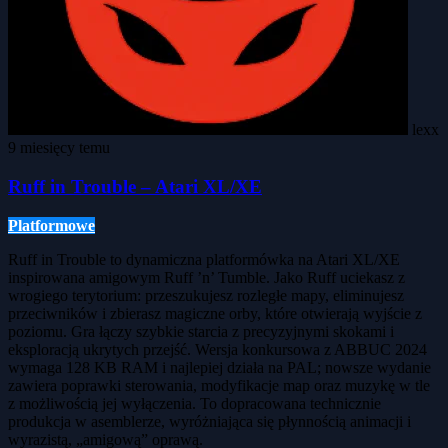
lexx
9 miesięcy temu
Ruff in Trouble – Atari XL/XE
Platformowe
Ruff in Trouble to dynamiczna platformówka na Atari XL/XE
inspirowana amigowym Ruff ’n’ Tumble. Jako Ruff uciekasz z
wrogiego terytorium: przeszukujesz rozległe mapy, eliminujesz
przeciwników i zbierasz magiczne orby, które otwierają wyjście z
poziomu. Gra łączy szybkie starcia z precyzyjnymi skokami i
eksploracją ukrytych przejść. Wersja konkursowa z ABBUC 2024
wymaga 128 KB RAM i najlepiej działa na PAL; nowsze wydanie
zawiera poprawki sterowania, modyfikacje map oraz muzykę w tle
z możliwością jej wyłączenia. To dopracowana technicznie
produkcja w asemblerze, wyróżniająca się płynnością animacji i
wyrazistą, „amigową” oprawą.