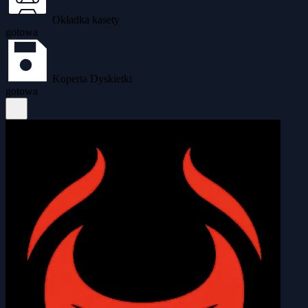
Okładka kasety
gotowa
Koperta Dyskietki
gotowa