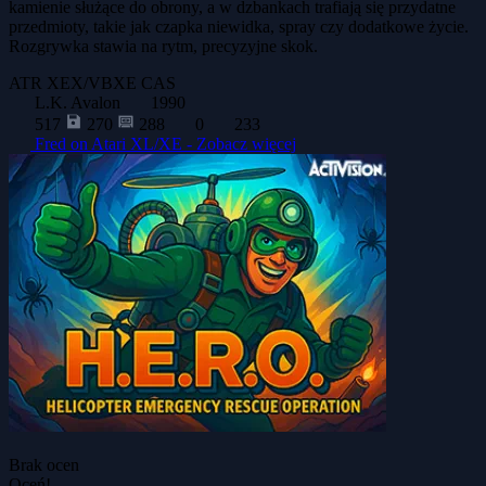
kamienie służące do obrony, a w dzbankach trafiają się przydatne
przedmioty, takie jak czapka niewidka, spray czy dodatkowe życie.
Rozgrywka stawia na rytm, precyzyjne skok.
ATR
XEX/VBXE
CAS
L.K. Avalon
1990
517
270
288
0
233
Fred on Atari XL/XE -
Zobacz więcej
Brak ocen
Oceń!