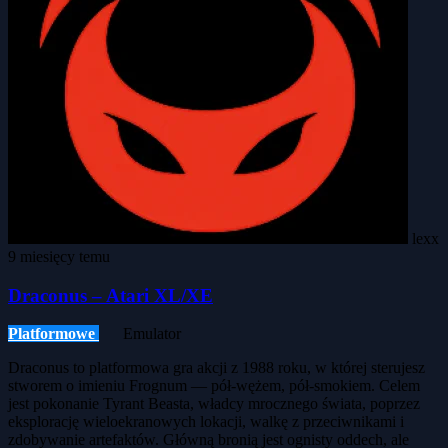
lexx
9 miesięcy temu
Draconus – Atari XL/XE
Platformowe
Emulator
Draconus to platformowa gra akcji z 1988 roku, w której sterujesz
stworem o imieniu Frognum — pół-wężem, pół-smokiem. Celem
jest pokonanie Tyrant Beasta, władcy mrocznego świata, poprzez
eksplorację wieloekranowych lokacji, walkę z przeciwnikami i
zdobywanie artefaktów. Główną bronią jest ognisty oddech, ale