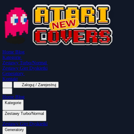
Home
Blog
Kategorie
Zestawy Turbo/Normal
Zestawy Gier Dyskietki
Generatory
Kontakt
Zaloguj / Zarejestruj
Home
Blog
Kategorie
Zestawy Turbo/Normal
MapaSoft Turbo ROM
Zestawy Gier Dyskietki
SparkTurbo 2000
The Marauder
Turbo 2000
Wszystkie kategorie
Gry Akcji
Logiczne
Mina
Grubcio Normal
Generatory