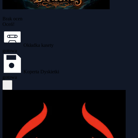
Brak ocen
Oceń!
Okładka kasety
gotowa
Koperta Dyskietki
gotowa