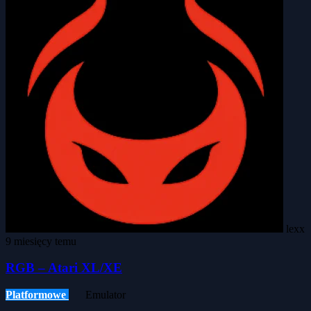
lexx
9 miesięcy temu
RGB – Atari XL/XE
Platformowe
Emulator