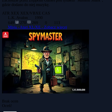
Zachodzie przez Zeppelin Games pod tytułem "Mission Shark",
gdzie dodano do niej muzykę.
ATR
XEX
XEX/VBXE
CAS
L.K. Avalon
1990
649
270
269
0
113
Misja - Atari XL/XE -
Zobacz więcej
Brak ocen
Oceń!