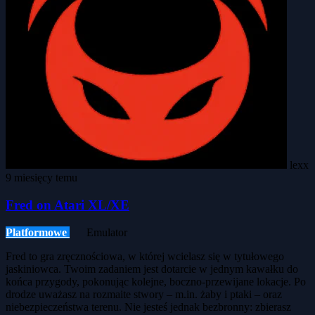
lexx
9 miesięcy temu
Fred on Atari XL/XE
Platformowe
Emulator
Fred to gra zręcznościowa, w której wcielasz się w tytułowego
jaskiniowca. Twoim zadaniem jest dotarcie w jednym kawałku do
końca przygody, pokonując kolejne, boczno-przewijane lokacje. Po
drodze uważasz na rozmaite stwory – m.in. żaby i ptaki – oraz
niebezpieczeństwa terenu. Nie jesteś jednak bezbronny: zbierasz