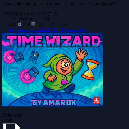
nawet kilka mini-gier (jak klony "Tetrisa" czy "Moon Patrola").
ATR
XEX/VBXE
CAS
📖 PL
L.K. Avalon
1993
437
259
124
0
20
Spy Master - Atari XL/XE -
Zobacz więcej
Brak ocen
Oceń!