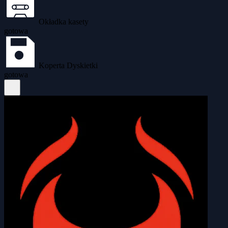
Okładka kasety
gotowa
Koperta Dyskietki
gotowa