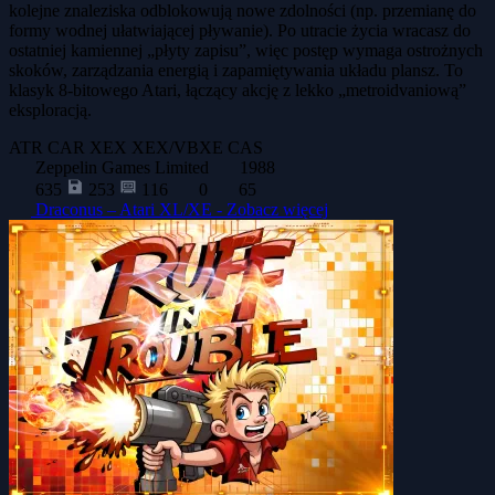
kolejne znaleziska odblokowują nowe zdolności (np. przemianę do
formy wodnej ułatwiającej pływanie). Po utracie życia wracasz do
ostatniej kamiennej „płyty zapisu”, więc postęp wymaga ostrożnych
skoków, zarządzania energią i zapamiętywania układu plansz. To
klasyk 8-bitowego Atari, łączący akcję z lekko „metroidvaniową”
eksploracją.
ATR
CAR
XEX
XEX/VBXE
CAS
Zeppelin Games Limited
1988
635
253
116
0
65
Draconus – Atari XL/XE -
Zobacz więcej