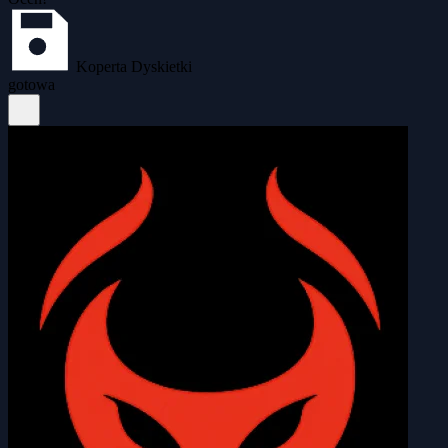
Koperta Dyskietki
gotowa