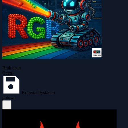
Brak ocen
Oceń!
Koperta Dyskietki
gotowa