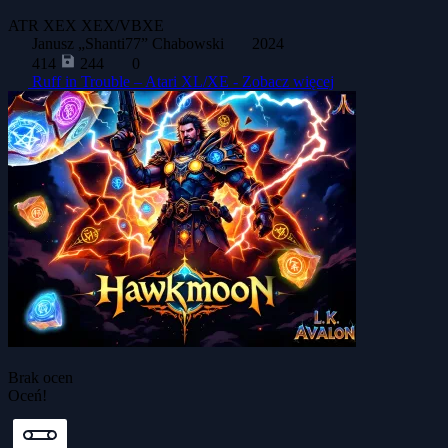
ATR
XEX
XEX/VBXE
Janusz „Shanti77” Chabowski
2024
414
244
0
Ruff in Trouble – Atari XL/XE -
Zobacz więcej
Brak ocen
Oceń!