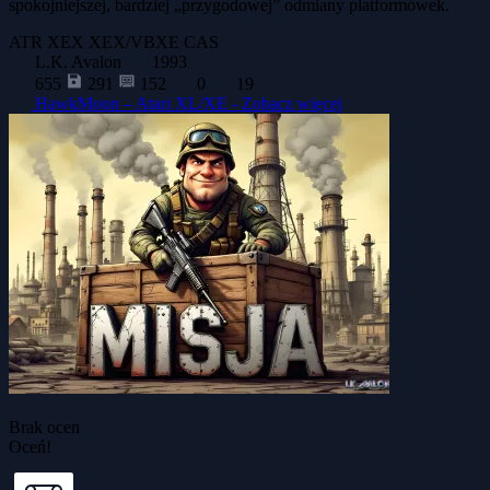
spokojniejszej, bardziej „przygodowej” odmiany platformówek.
ATR
XEX
XEX/VBXE
CAS
L.K. Avalon
1993
655
291
152
0
19
HawkMoon – Atari XL/XE -
Zobacz więcej
Brak ocen
Oceń!