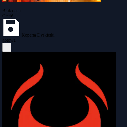
Brak ocen
Oceń!
Koperta Dyskietki
gotowa