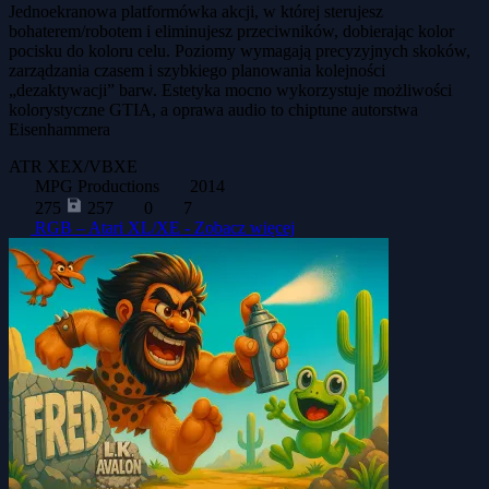
Jednoekranowa platformówka akcji, w której sterujesz
bohaterem/robotem i eliminujesz przeciwników, dobierając kolor
pocisku do koloru celu. Poziomy wymagają precyzyjnych skoków,
zarządzania czasem i szybkiego planowania kolejności
„dezaktywacji” barw. Estetyka mocno wykorzystuje możliwości
kolorystyczne GTIA, a oprawa audio to chiptune autorstwa
Eisenhammera
ATR
XEX/VBXE
MPG Productions
2014
275
257
0
7
RGB – Atari XL/XE -
Zobacz więcej