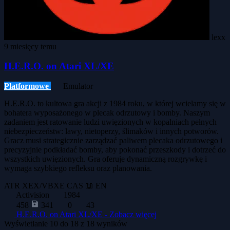
lexx
9 miesięcy temu
H.E.R.O. on Atari XL/XE
Platformowe
Emulator
H.E.R.O. to kultowa gra akcji z 1984 roku, w której wcielamy się w
bohatera wyposażonego w plecak odrzutowy i bomby. Naszym
zadaniem jest ratowanie ludzi uwięzionych w kopalniach pełnych
niebezpieczeństw: lawy, nietoperzy, ślimaków i innych potworów.
Gracz musi strategicznie zarządzać paliwem plecaka odrzutowego i
precyzyjnie podkładać bomby, aby pokonać przeszkody i dotrzeć do
wszystkich uwięzionych. Gra oferuje dynamiczną rozgrywkę i
wymaga szybkiego refleksu oraz planowania.
ATR
XEX/VBXE
CAS
📖 EN
Activision
1984
458
341
0
43
H.E.R.O. on Atari XL/XE -
Zobacz więcej
Wyświetlanie
10
do
18
z
18
wyników