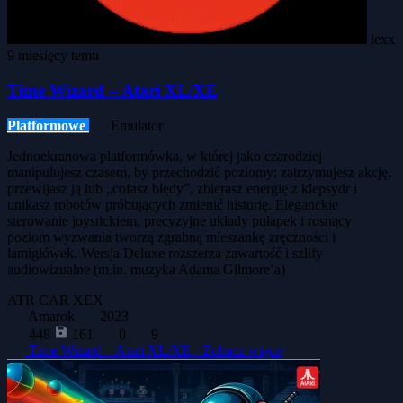
lexx
9 miesięcy temu
Time Wizard – Atari XL/XE
Platformowe
Emulator
Jednoekranowa platformówka, w której jako czarodziej
manipulujesz czasem, by przechodzić poziomy: zatrzymujesz akcję,
przewijasz ją lub „cofasz błędy”, zbierasz energię z klepsydr i
unikasz robotów próbujących zmienić historię. Eleganckie
sterowanie joystickiem, precyzyjne układy pułapek i rosnący
poziom wyzwania tworzą zgrabną mieszankę zręczności i
łamigłówek. Wersja Deluxe rozszerza zawartość i szlify
audiowizualne (m.in. muzyka Adama Gilmore’a)
ATR
CAR
XEX
Amarok
2023
448
161
0
9
Time Wizard – Atari XL/XE -
Zobacz więcej