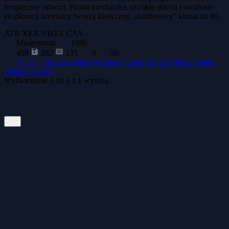
bezpieczny odwrót. Prosta mechanika, szybkie starcia i swoboda
eksploracji korytarzy tworzą klasyczny, „budżetowy” klimat lat 80.
ATR
XEX/VBXE
CAS
Mastertronic
1986
458
282
135
0
50
Ninja – Shadow of the Warrior on Atari XL/XE Mastertronic -
Zobacz więcej
Wyświetlanie
1
do
1
z
1
wyniku