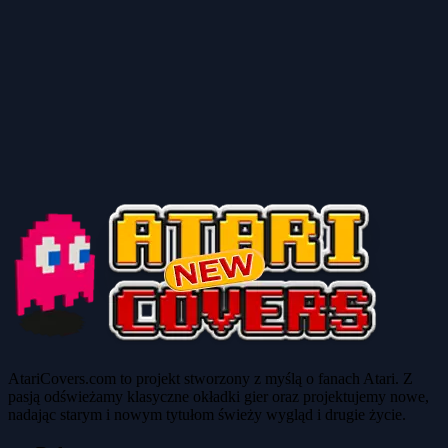
AtariCovers.com to projekt stworzony z myślą o fanach Atari. Z
pasją odświeżamy klasyczne okładki gier oraz projektujemy nowe,
nadając starym i nowym tytułom świeży wygląd i drugie życie.