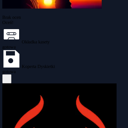
Brak ocen
Oceń!
Okładka kasety
gotowa
Koperta Dyskietki
gotowa