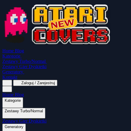
Home
Blog
Kategorie
Zestawy Turbo/Normal
Zestawy Gier Dyskietki
Generatory
Kontakt
Zaloguj / Zarejestruj
Home
Blog
Kategorie
Zestawy Turbo/Normal
MapaSoft Turbo ROM
Zestawy Gier Dyskietki
SparkTurbo 2000
The Marauder
Turbo 2000
Wszystkie kategorie
Gry Akcji
Logiczne
Mina
Grubcio Normal
Generatory