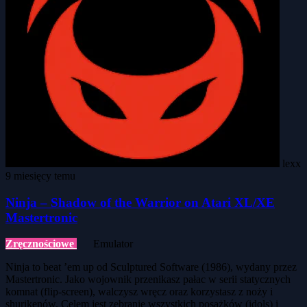
lexx
9 miesięcy temu
Ninja – Shadow of the Warrior on Atari XL/XE
Mastertronic
Zręcznościowe
Emulator
Ninja to beat ’em up od Sculptured Software (1986), wydany przez
Mastertronic. Jako wojownik przenikasz pałac w serii statycznych
komnat (flip-screen), walczysz wręcz oraz korzystasz z noży i
shurikenów. Celem jest zebranie wszystkich posążków (idols) i