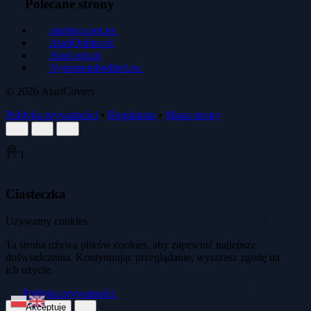
Polecane strony
atariteca.net.pe
AtariOnline.pl
Atari.org.pl
Systemembedded.eu
© 2026
AtariCovers
Polityka prywatności
•
Regulamin
•
Mapa strony
🍪
1
/
1
Ciasteczka
Używamy cookies
🍪
Ta strona używa plików cookies, aby zapewnić najlepsze
doświadczenia. Kontynuując przeglądanie, wyrażasz zgodę na
ich użycie.
🍪
Polityka prywatności
🍪
Akceptuję