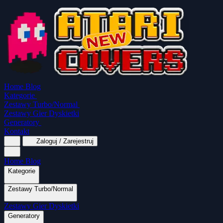
Home
Blog
Kategorie
Zestawy Turbo/Normal
Zestawy Gier Dyskietki
Generatory
Kontakt
Zaloguj / Zarejestruj
Home
Blog
Kategorie
Zestawy Turbo/Normal
MapaSoft Turbo ROM
Zestawy Gier Dyskietki
SparkTurbo 2000
The Marauder
Turbo 2000
Wszystkie kategorie
Gry Akcji
Logiczne
Mina
Grubcio Normal
Generatory