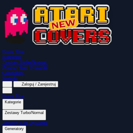
Home
Blog
Kategorie
Zestawy Turbo/Normal
Zestawy Gier Dyskietki
Generatory
Kontakt
Zaloguj / Zarejestruj
Home
Blog
Kategorie
Zestawy Turbo/Normal
MapaSoft Turbo ROM
Zestawy Gier Dyskietki
SparkTurbo 2000
The Marauder
Turbo 2000
Wszystkie kategorie
Gry Akcji
Logiczne
Mina
Grubcio Normal
Generatory