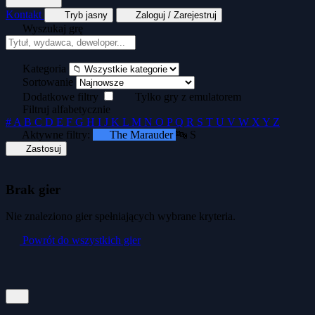
Kontakt
Tryb jasny
Zaloguj / Zarejestruj
Wyszukaj grę
Tekstowe
Wyścigi
Zręcznościowe
Generator kopert dyskietek
Generator okład
Kategoria
Sortowanie
Dodatkowe filtry
Tylko gry z emulatorem
Filtruj alfabetycznie
#
A
B
C
D
E
F
G
H
I
J
K
L
M
N
O
P
Q
R
S
T
U
V
W
X
Y
Z
Aktywne filtry:
The Marauder
🔤 S
Zastosuj
Brak gier
Nie znaleziono gier spełniających wybrane kryteria.
Powrót do wszystkich gier