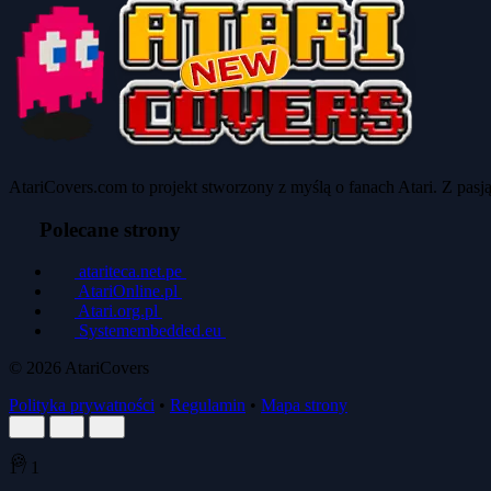
AtariCovers.com to projekt stworzony z myślą o fanach Atari. Z pas
Polecane strony
atariteca.net.pe
AtariOnline.pl
Atari.org.pl
Systemembedded.eu
© 2026
AtariCovers
Polityka prywatności
•
Regulamin
•
Mapa strony
🍪
1
/
1