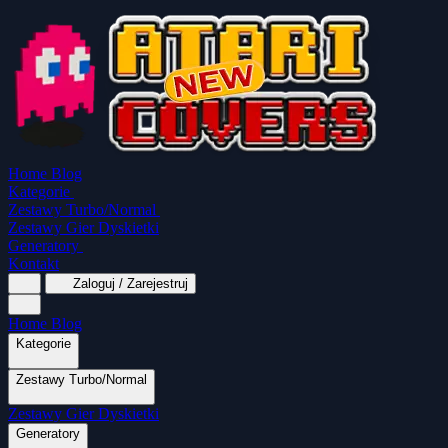
Home
Blog
Kategorie
Zestawy Turbo/Normal
Zestawy Gier Dyskietki
Generatory
Kontakt
Zaloguj / Zarejestruj
Home
Blog
Kategorie
Zestawy Turbo/Normal
MapaSoft Turbo ROM
Zestawy Gier Dyskietki
SparkTurbo 2000
The Marauder
Turbo 2000 
Wszystkie kategorie
Gry Akcji
Logiczne
Generatory