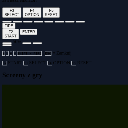
zawiesza emulator!
F3
F4
F5
SELECT
OPTION
RESET
FIRE
F2
ENTER
START
50%
|
= Zamknij
↑
↓
←
→
SHIFT - FIRE
ESC
START
SELECT
OPTION
RESET
F2
F3
F4
F5
Screeny z gry