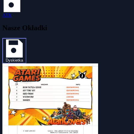
ATR
Nasze Okładki
Dyskietka