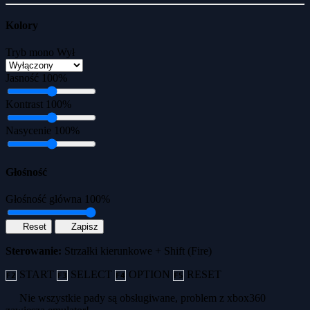
Kolory
Tryb mono
Wył
Jasność
100%
Kontrast
100%
Nasycenie
100%
Głośność
Głośność główna
100%
Reset
Zapisz
Sterowanie:
Strzałki kierunkowe + Shift (Fire)
START
SELECT
OPTION
RESET
F2
F3
F4
F5
Nie wszystkie pady są obsługiwane, problem z xbox360