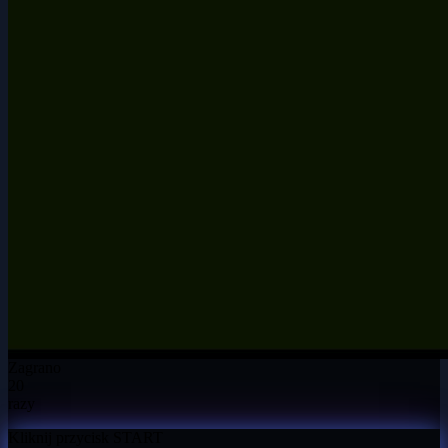
Zagrano
20
razy
Kliknij przycisk START