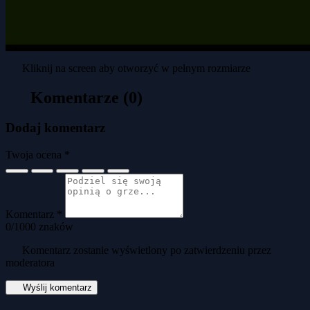
Kliknij na screen aby otworzyć w pełnym rozmiarze
Komentarze (0)
Dodaj komentarz
Twoja ocena *
Komentarz *
0
/1000 znaków
Komentarz zostanie wyświetlony po zatwierdzeniu przez
moderatora
Wyślij komentarz