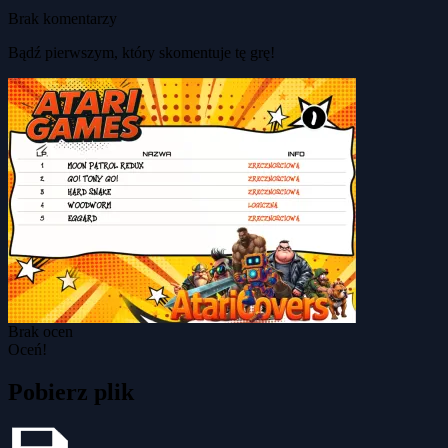
Brak komentarzy
Bądź pierwszym, który skomentuje tę grę!
Brak ocen
Oceń!
Pobierz plik