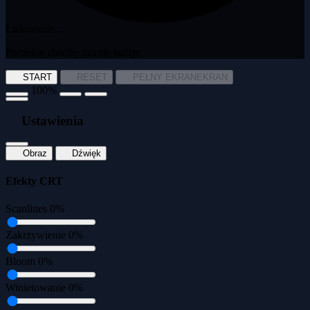
Ładowanie...
Poczekaj chwilę, gra się ładuje
START
RESET
PEŁNY EKRAN
EKRAN
100%
Ustawienia
Obraz
Dźwięk
Efekty CRT
Scanlines
0%
Zakrzywienie
0%
Bloom
0%
Winietowanie
0%