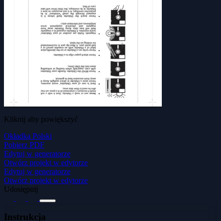
Kliknij aby powiększyć
Okładka Polski
Pobierz PDF
Edytuj w generatorze
Otwórz projekt w edytorze
Edytuj w generatorze
Otwórz projekt w edytorze
Udostępnij
Instrukcja