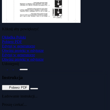
Kliknij aby powiększyć
Okładka Polski
Pobierz PDF
Edytuj w generatorze
Otwórz projekt w edytorze
Edytuj w generatorze
Otwórz projekt w edytorze
Udostępnij
Instrukcja
Pobierz PDF
Ładowanie instrukcji...
Proszę czekać...