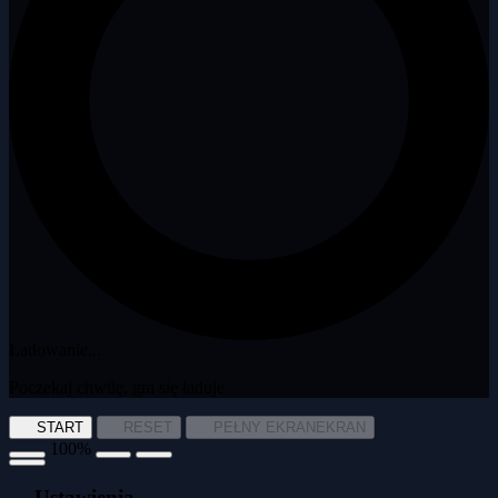
Ładowanie...
Poczekaj chwilę, gra się ładuje
START
RESET
PEŁNY EKRAN
EKRAN
100%
Ustawienia