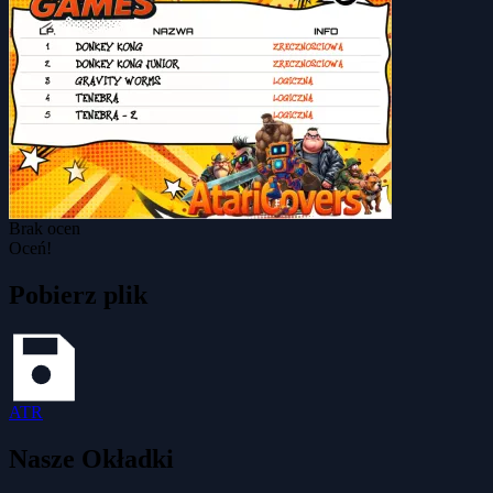
Brak ocen
Oceń!
Pobierz plik
ATR
Nasze Okładki