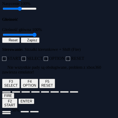
Nasycenie
100%
Głośność
Głośność główna
100%
Reset
Zapisz
Sterowanie:
Strzałki kierunkowe + Shift (Fire)
START
SELECT
OPTION
RESET
F2
F3
F4
F5
Nie wszystkie pady są obsługiwane, problem z xbox360
zawiesza emulator!
F3
F4
F5
SELECT
OPTION
RESET
FIRE
F2
ENTER
START
50%