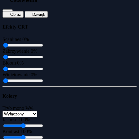
Obraz
Dźwięk
Efekty CRT
Scanlines
0%
Zakrzywienie
0%
Bloom
0%
Winietowanie
0%
Kolory
Tryb mono
Wył
Jasność
100%
Kontrast
100%