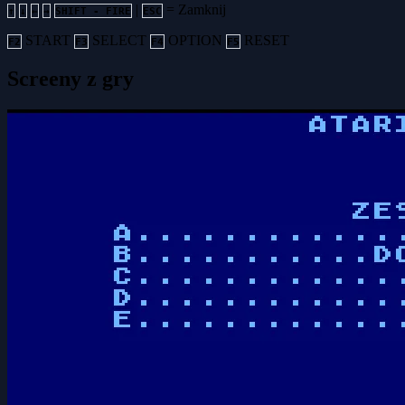
|
= Zamknij
↑
↓
←
→
SHIFT - FIRE
ESC
START
SELECT
OPTION
RESET
F2
F3
F4
F5
Screeny z gry