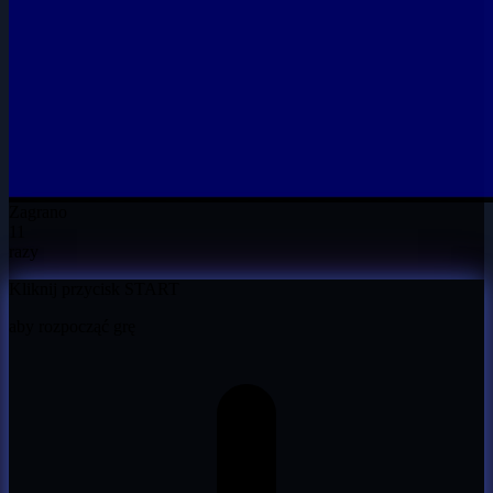
Zagrano
11
razy
Kliknij przycisk START
aby rozpocząć grę