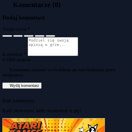
Komentarze (0)
Dodaj komentarz
Twoja ocena *
Komentarz *
0
/1000 znaków
Komentarz zostanie wyświetlony po zatwierdzeniu przez
moderatora
Wyślij komentarz
Brak komentarzy
Bądź pierwszym, który skomentuje tę grę!