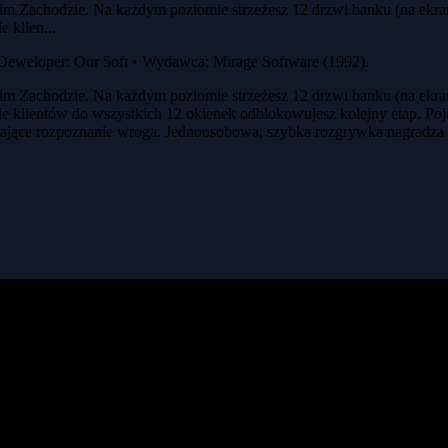
im Zachodzie. Na każdym poziomie strzeżesz 12 drzwi banku (na ekrani
e klien...
 Deweloper: Our 5oft • Wydawca: Mirage Software (1992).
im Zachodzie. Na każdym poziomie strzeżesz 12 drzwi banku (na ekrani
łacie klientów do wszystkich 12 okienek odblokowujesz kolejny etap. Po
ające rozpoznanie wroga. Jednoosobowa, szybka rozgrywka nagradza r