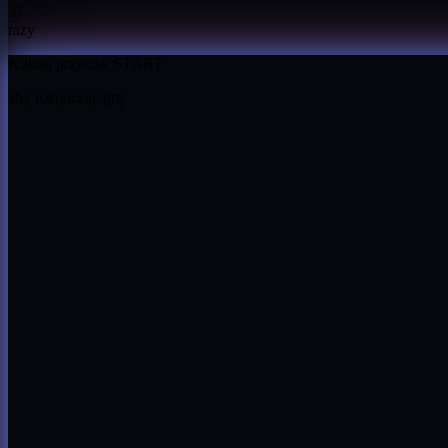
37
razy
Kliknij przycisk START
aby rozpocząć grę