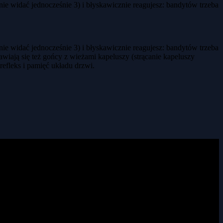
e widać jednocześnie 3) i błyskawicznie reagujesz: bandytów trzeba
e widać jednocześnie 3) i błyskawicznie reagujesz: bandytów trzeba
jawiają się też gońcy z wieżami kapeluszy (strącanie kapeluszy
efleks i pamięć układu drzwi.