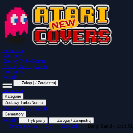
Home
Blog
Kategorie
Zestawy Turbo/Normal
Zestawy Gier Dyskietki
Generatory
Kontakt
Zaloguj / Zarejestruj
Home
Blog
Kategorie
Zestawy Turbo/Normal
MapaSoft Turbo ROM
Zestawy Gier Dyskietki
SparkTurbo 2000
The Marauder
Turbo 2000 
Generatory
Wszystkie kategorie
Gry Akcji
Logiczne
Kontakt
Tryb jasny
Zaloguj / Zarejestruj
Strona główna
Gry
Strzelanki
Bang! Bank! – Atari 