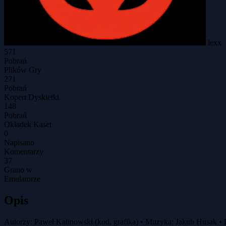
lexx
571
Pobrań
Plików Gry
271
Pobrań
Kopert Dyskietki
148
Pobrań
Okładek Kaset
0
Napisano
Komentarzy
37
Grano w
Emulatorze
Opis
Autorzy: Paweł Kalinowski (kod, grafika) • Muzyka: Jakub Husak •