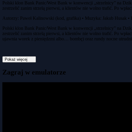
Polski klon Bank Panic/West Bank w konwencji „strzelnicy” na Dzik
zestrzelić zanim strzelą pierwsi, a klientów nie wolno trafić. Po wpłaci
Autorzy: Paweł Kalinowski (kod, grafika) • Muzyka: Jakub Husak •
Polski klon Bank Panic/West Bank w konwencji „strzelnicy” na Dzik
zestrzelić zanim strzelą pierwsi, a klientów nie wolno trafić. Po wp
ujawnia worek z pieniędzmi albo… bombę) oraz rundy nocne utrudni
Pokaż więcej
Zagraj w emulatorze