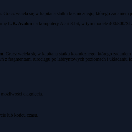
racz wciela się w kapitana statku kosmicznego, którego zadaniem jes
irmę
L.K. Avalon
na komputery Atari 8-bit, w tym modele 400/800/XL
em
. Gracz wciela się w kapitana statku kosmicznego, którego zadaniem
yń z fragmentami rurociągu po labiryntowych poziomach i układaniu 
 możliwości ciągnięcia.
.
rcie lub końcu czasu.