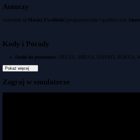
Autorzy
Autorami są
Maciej Zwoliński
(programowanie i grafika) oraz
Janus
Kody i Porady
Hasła do poziomów
: DELTA, MIRAX, DAVRO, ROKEA, 
Pokaż więcej
Zagraj w emulatorze