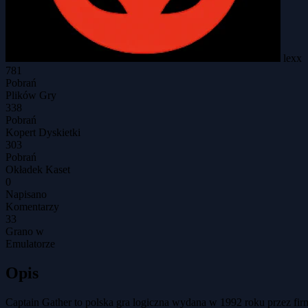
lexx
781
Pobrań
Plików Gry
338
Pobrań
Kopert Dyskietki
303
Pobrań
Okładek Kaset
0
Napisano
Komentarzy
33
Grano w
Emulatorze
Opis
Captain Gather to polska gra logiczna wydana w 1992 roku przez fi