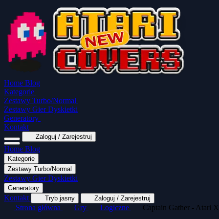
Home
Blog
Kategorie
Zestawy Turbo/Normal
Zestawy Gier Dyskietki
Generatory
Kontakt
Zaloguj / Zarejestruj
Home
Blog
Kategorie
Zestawy Turbo/Normal
MapaSoft Turbo ROM
Zestawy Gier Dyskietki
SparkTurbo 2000
The Marauder
Turbo 2000 
Generatory
Wszystkie kategorie
Gry Akcji
Logiczne
Kontakt
Tryb jasny
Zaloguj / Zarejestruj
Strona główna
Gry
Logiczne
Captain Gather - Atari