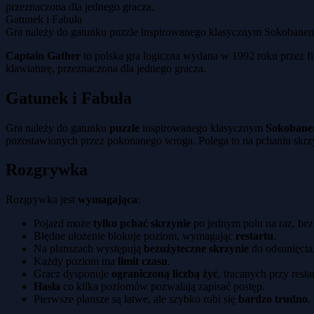
przeznaczona dla jednego gracza.
Gatunek i Fabuła
Gra należy do gatunku puzzle inspirowanego klasycznym Sokobanem. G
Captain Gather
to polska gra logiczna wydana w 1992 roku przez f
klawiaturę, przeznaczona dla jednego gracza.
Gatunek i Fabuła
Gra należy do gatunku
puzzle
inspirowanego klasycznym
Sokoban
pozostawionych przez pokonanego wroga. Polega to na pchaniu skrz
Rozgrywka
Rozgrywka jest
wymagająca
:
Pojazd może
tylko pchać skrzynie
po jednym polu na raz, bez
Błędne ułożenie blokuje poziom, wymagając
restartu
.
Na planszach występują
bezużyteczne skrzynie
do odsunięcia
Każdy poziom ma
limit czasu
.
Gracz dysponuje
ograniczoną liczbą żyć
, tracanych przy resta
Hasła
co kilka poziomów pozwalają zapisać postęp.
Pierwsze plansze są łatwe, ale szybko robi się
bardzo trudno
.