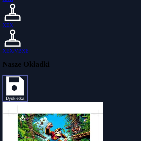
XEX
XEX/VBXE
Nasze Okładki
Dyskietka