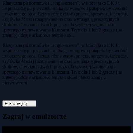
Klasyczna platformówka „single-screen”, w której jako DK Jr.
wspinasz się po pnączach, unikając wrogów i pułapek, by uwolnić
uwięzionego ojca. Cztery różne etapy (pnącza, sprężyna, łańcuchy,
kryjówka Maria) rozgrywane na czas wymagają precyzyjnych
skoków, chwytania dwóch pnączy dla szybszej wspinaczki i
sprytnego manewrowania kluczami. Tryb dla 1 lub 2 graczy (na
zmianę) oddaje arkadowe tempo i uk...
Klasyczna platformówka „single-screen”, w której jako DK Jr.
wspinasz się po pnączach, unikając wrogów i pułapek, by uwolnić
uwięzionego ojca. Cztery różne etapy (pnącza, sprężyna, łańcuchy,
kryjówka Maria) rozgrywane na czas wymagają precyzyjnych
skoków, chwytania dwóch pnączy dla szybszej wspinaczki i
sprytnego manewrowania kluczami. Tryb dla 1 lub 2 graczy (na
zmianę) oddaje arkadowe tempo i układ plansz znany z
pierwowzoru.
Pokaż więcej
Zagraj w emulatorze