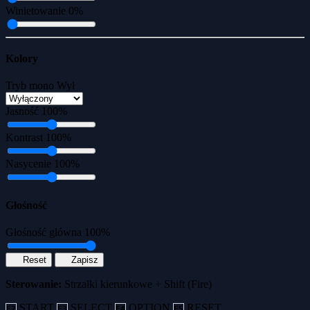
Winietowanie
0%
Kolory
Tryb mono
Wył
Jasność
100%
Kontrast
100%
Nasycenie
100%
Głośność
Głośność główna
100%
Reset
Zapisz
Sterowanie:
Strzałki kierunkowe + Shift (Fire)
START
SELECT
OPTION
RESET
F2
F3
F4
F5