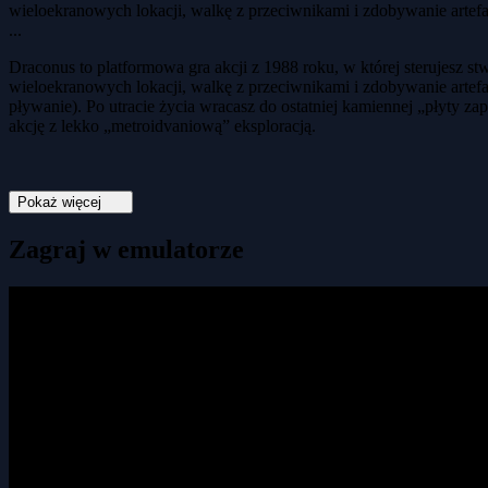
wieloekranowych lokacji, walkę z przeciwnikami i zdobywanie artefa
...
Draconus to platformowa gra akcji z 1988 roku, w której sterujesz
wieloekranowych lokacji, walkę z przeciwnikami i zdobywanie artefa
pływanie). Po utracie życia wracasz do ostatniej kamiennej „płyty z
akcję z lekko „metroidvaniową” eksploracją.
Pokaż więcej
Zagraj w emulatorze