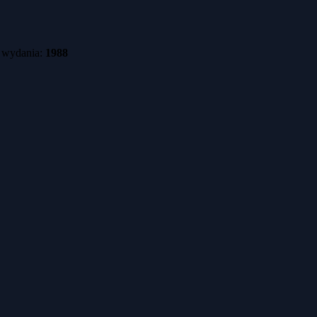
ek kaset
ATR Image Explorer
 wydania:
1988