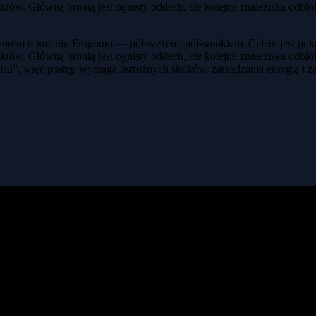
któw. Główną bronią jest ognisty oddech, ale kolejne znaleziska odbl
 stworem o imieniu Frognum — pół-wężem, pół-smokiem. Celem jest pok
któw. Główną bronią jest ognisty oddech, ale kolejne znaleziska odbl
apisu”, więc postęp wymaga ostrożnych skoków, zarządzania energią i z