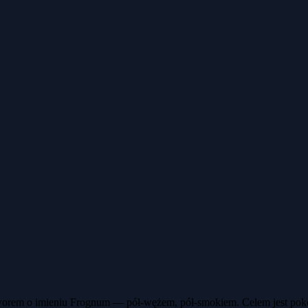
 stworem o imieniu Frognum — pół-wężem, pół-smokiem. Celem jest pok