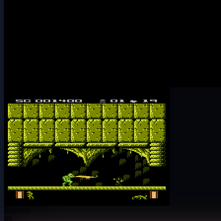
Zagrano
65