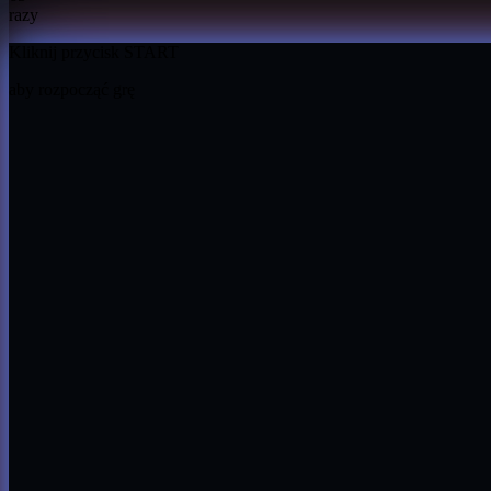
razy
Kliknij przycisk START
aby rozpocząć grę