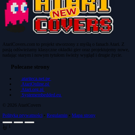
AtariCovers.com to projekt stworzony z myślą o fanach Atari. Z
pasją odświeżamy klasyczne okładki gier oraz projektujemy nowe,
nadając starym i nowym tytułom świeży wygląd i drugie życie.
Polecane strony
atariteca.net.pe
AtariOnline.pl
Atari.org.pl
Systemembedded.eu
© 2026
AtariCovers
Polityka prywatności
•
Regulamin
•
Mapa strony
1
/
1
🍪