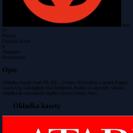
lexx
97
Pobrań
Okładek Kaset
0
Napisano
Komentarzy
Opis
Okładka kasety Atari XL/XE – Zestaw 56 Grubcio z grami Xagon,
Crack-Up, Gunfighter oraz Infiltrator, Robbo i Labirynth. Idealna
okładka do stworzenia repliki własnej kasety Atari.
Okładka kasety