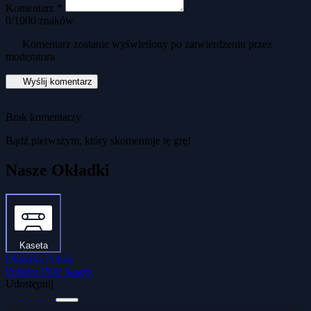
Komentarz *
0
/1000 znaków
Komentarz zostanie wyświetlony po zatwierdzeniu przez
moderatora
Wyślij komentarz
Brak komentarzy
Bądź pierwszym, który skomentuje tę grę!
Nasze Okładki
Kaseta
Okładka Polski
Pobierz PDF kasety
Udostępnij