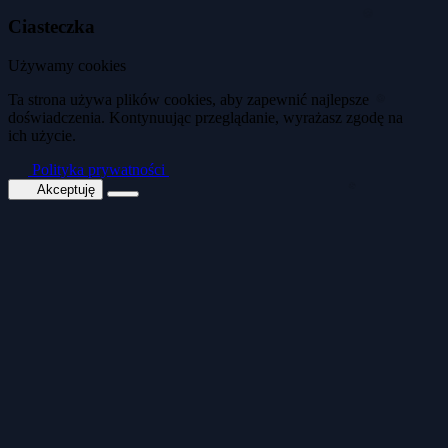
Ciasteczka
🍪
Używamy cookies
🍪
Ta strona używa plików cookies, aby zapewnić najlepsze
doświadczenia. Kontynuując przeglądanie, wyrażasz zgodę na
ich użycie.
🍪
Polityka prywatności
Akceptuję