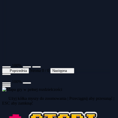
100%
Strona 0 / 0
Poprzednia
Następna
100%
Użyj kółka myszy do zoomowania | Przeciągnij aby przesunąć |
ESC aby zamknąć