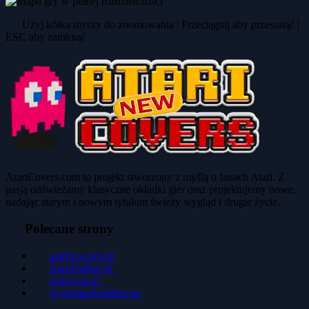
Użyj kółka myszy do zoomowania | Przeciągnij aby przesunąć |
ESC aby zamknąć
AtariCovers.com to projekt stworzony z myślą o fanach Atari. Z
pasją odświeżamy klasyczne okładki gier oraz projektujemy nowe,
nadając starym i nowym tytułom świeży wygląd i drugie życie.
Polecane strony
atariteca.net.pe
AtariOnline.pl
Atari.org.pl
Systemembedded.eu