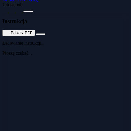
Udostępnij
Instrukcja
Pobierz PDF
Ładowanie instrukcji...
Proszę czekać...