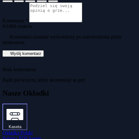
Komentarz *
0
/1000 znaków
Komentarz zostanie wyświetlony po zatwierdzeniu przez
moderatora
Wyślij komentarz
Brak komentarzy
Bądź pierwszym, który skomentuje tę grę!
Nasze Okładki
Kaseta
Okładka Polski
Pobierz PDF kasety