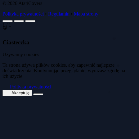
© 2026
AtariCovers
Polityka prywatności
•
Regulamin
•
Mapa strony
1
/
1
🍪
Ciasteczka
🍪
Używamy cookies
🍪
Ta strona używa plików cookies, aby zapewnić najlepsze
doświadczenia. Kontynuując przeglądanie, wyrażasz zgodę na
ich użycie.
🍪
Polityka prywatności
Akceptuję