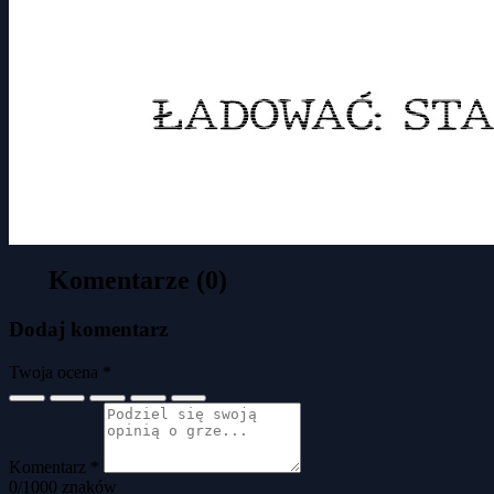
Komentarze (0)
Dodaj komentarz
Twoja ocena *
Komentarz *
0
/1000 znaków