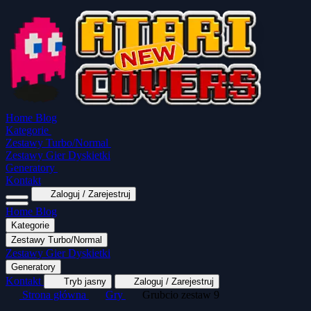
Home
Blog
Kategorie
Zestawy Turbo/Normal
Zestawy Gier Dyskietki
Generatory
Kontakt
Zaloguj / Zarejestruj
Home
Blog
Kategorie
Zestawy Turbo/Normal
MapaSoft Turbo ROM
Zestawy Gier Dyskietki
SparkTurbo 2000
The Marauder
Turbo 2000 
Generatory
Wszystkie kategorie
Gry Akcji
Logiczne
Kontakt
Tryb jasny
Zaloguj / Zarejestruj
Strona główna
Gry
Grubcio zestaw 9