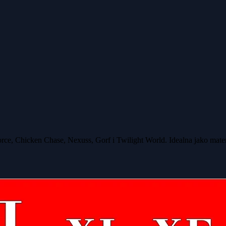
, Chicken Chase, Nexuss, Gorf i Twilight World. Idealna jako materiał