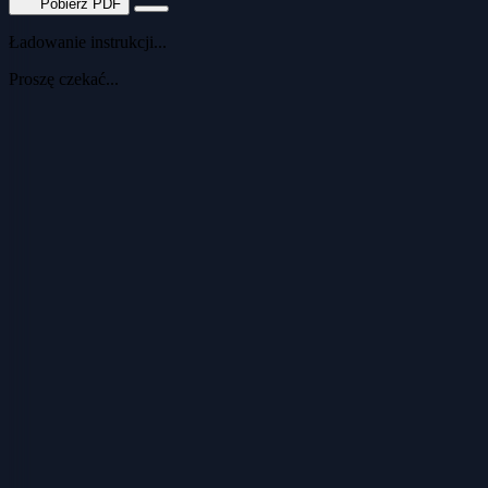
Pobierz PDF
Ładowanie instrukcji...
Proszę czekać...