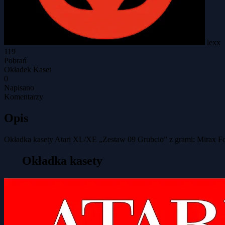
lexx
119
Pobrań
Okładek Kaset
0
Napisano
Komentarzy
Opis
Okładka kasety Atari XL/XE „Zestaw 09 Grubcio” z grami: Mirax Force
Okładka kasety