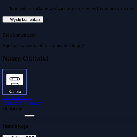
Komentarz zostanie wyświetlony po zatwierdzeniu przez moderat
Wyślij komentarz
Brak komentarzy
Bądź pierwszym, który skomentuje tę grę!
Nasze Okładki
Kaseta
Okładka Polski
Pobierz PDF kasety
Udostępnij
Instrukcja