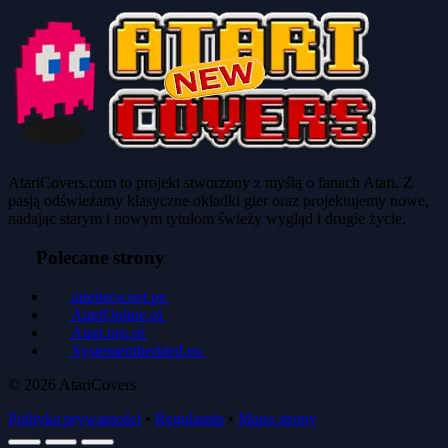
AtariCovers.com to projekt stworzony z myślą o fanach Atari. Z
pasją odświeżamy klasyczne okładki gier oraz projektujemy nowe,
nadając starym i nowym tytułom świeży wygląd i drugie życie.
Polecane strony
atariteca.net.pe
AtariOnline.pl
Atari.org.pl
Systemembedded.eu
© 2026
AtariCovers
Polityka prywatności
•
Regulamin
•
Mapa strony