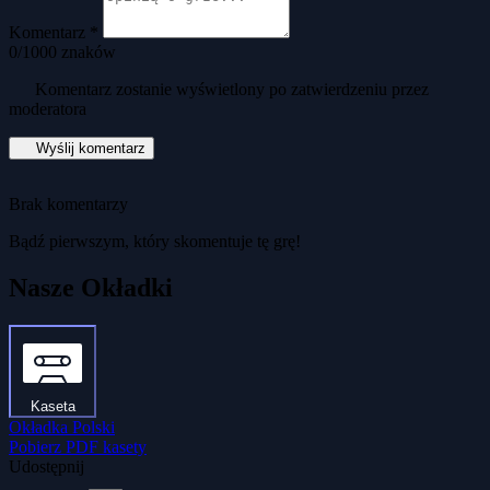
Komentarz *
0
/1000 znaków
Komentarz zostanie wyświetlony po zatwierdzeniu przez
moderatora
Wyślij komentarz
Brak komentarzy
Bądź pierwszym, który skomentuje tę grę!
Nasze Okładki
Kaseta
Okładka Polski
Pobierz PDF kasety
Udostępnij