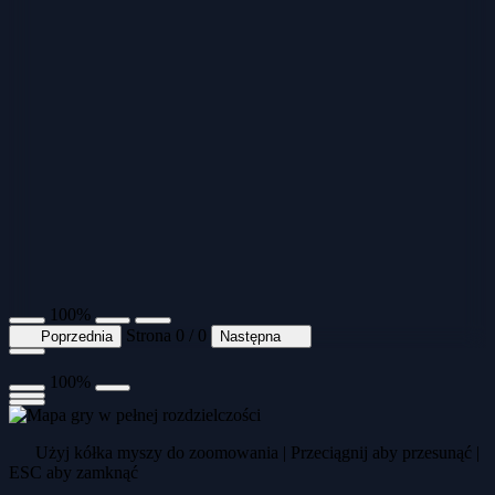
100%
Strona 0 / 0
Poprzednia
Następna
100%
Użyj kółka myszy do zoomowania | Przeciągnij aby przesunąć |
ESC aby zamknąć