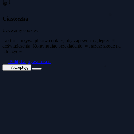
1
/
1
🍪
Ciasteczka
🍪
Używamy cookies
🍪
Ta strona używa plików cookies, aby zapewnić najlepsze
doświadczenia. Kontynuując przeglądanie, wyrażasz zgodę na
ich użycie.
🍪
Polityka prywatności
Akceptuję