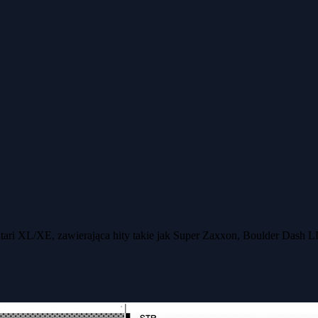
tari XL/XE, zawierająca hity takie jak Super Zaxxon, Boulder Dash L