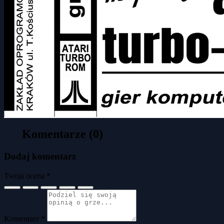
Komentarze (0)
Dodaj komentarz
Twoja ocena *
Komentarz *