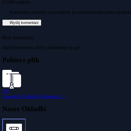
0
/1000 znaków
Komentarz zostanie wyświetlony po zatwierdzeniu przez moderat
Wyślij komentarz
Brak komentarzy
Bądź pierwszym, który skomentuje tę grę!
Pobierz plik
ZIP
MapaSoft Turbo ROM zestaw 23
Nasze Okładki