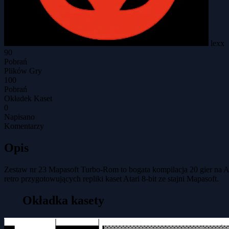
lexx
90
Pobrań
Plików Gry
100
Pobrań
Okładek Kaset
0
Napisano
Komentarzy
Opis
Zestaw nr 23 Mapasoft Turbo-Rom to bogata kompilacja 20 gier na A
retro przygotowujących repliki kaset Atari 8-bit ze stajni Mapasoft.
Okładka kasety