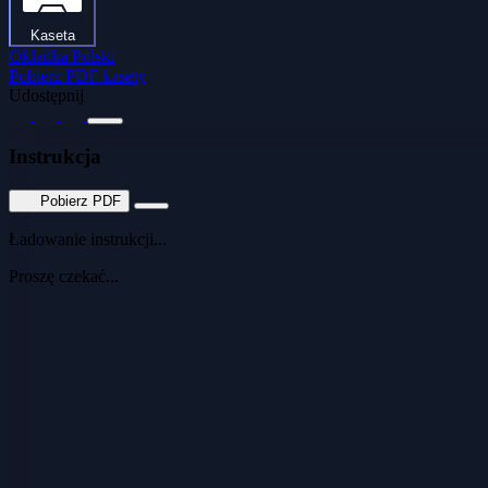
Kaseta
Okładka Polski
Pobierz PDF kasety
Udostępnij
Instrukcja
Pobierz PDF
Ładowanie instrukcji...
Proszę czekać...