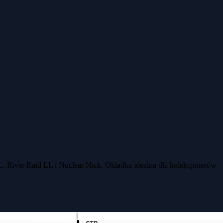
L, River Raid LL i Nuclear Nick. Okładka idealna dla kolekcjonerów