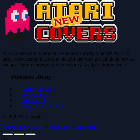
AtariCovers.com to projekt stworzony z myślą o fanach Atari. Z
pasją odświeżamy klasyczne okładki gier oraz projektujemy nowe,
nadając starym i nowym tytułom świeży wygląd i drugie życie.
Polecane strony
atariteca.net.pe
AtariOnline.pl
Atari.org.pl
Systemembedded.eu
© 2026
AtariCovers
Polityka prywatności
•
Regulamin
•
Mapa strony
1
/
1