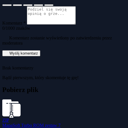
Komentarz *
0
/1000 znaków
Komentarz zostanie wyświetlony po zatwierdzeniu przez
moderatora
Wyślij komentarz
Brak komentarzy
Bądź pierwszym, który skomentuje tę grę!
Pobierz plik
ZIP
MapaSoft Turbo ROM zestaw 7