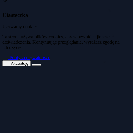
🍪
Ciasteczka
🍪
Używamy cookies
🍪
Ta strona używa plików cookies, aby zapewnić najlepsze
doświadczenia. Kontynuując przeglądanie, wyrażasz zgodę na
ich użycie.
🍪
Polityka prywatności
Akceptuję