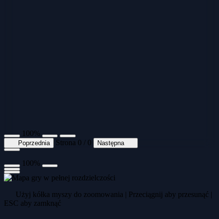
100%
Strona 0 / 0
Poprzednia
Następna
100%
Użyj kółka myszy do zoomowania | Przeciągnij aby przesunąć |
ESC aby zamknąć