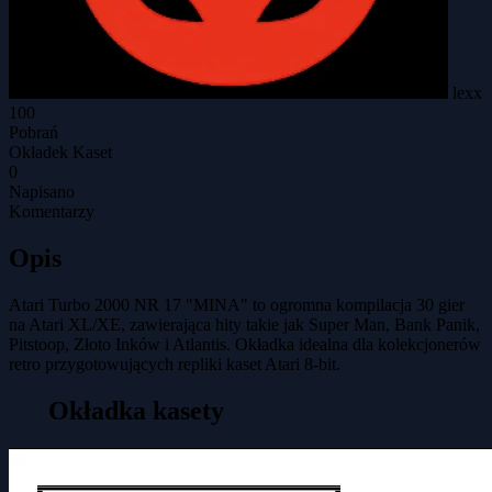
lexx
100
Pobrań
Okładek Kaset
0
Napisano
Komentarzy
Opis
Atari Turbo 2000 NR 17 "MINA" to ogromna kompilacja 30 gier
na Atari XL/XE, zawierająca hity takie jak Super Man, Bank Panik,
Pitstoop, Złoto Inków i Atlantis. Okładka idealna dla kolekcjonerów
retro przygotowujących repliki kaset Atari 8-bit.
Okładka kasety