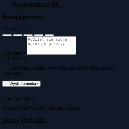
Komentarze (0)
Dodaj komentarz
Twoja ocena *
Komentarz *
0
/1000 znaków
Komentarz zostanie wyświetlony po zatwierdzeniu przez
moderatora
Wyślij komentarz
Brak komentarzy
Bądź pierwszym, który skomentuje tę grę!
Nasze Okładki