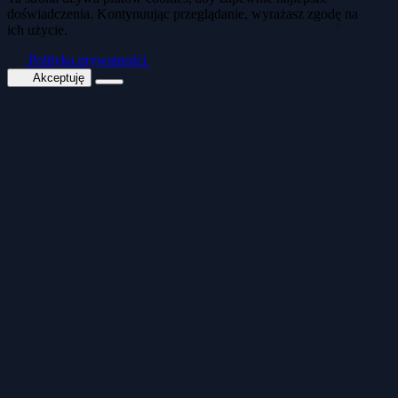
doświadczenia. Kontynuując przeglądanie, wyrażasz zgodę na
ich użycie.
🍪
Polityka prywatności
Akceptuję