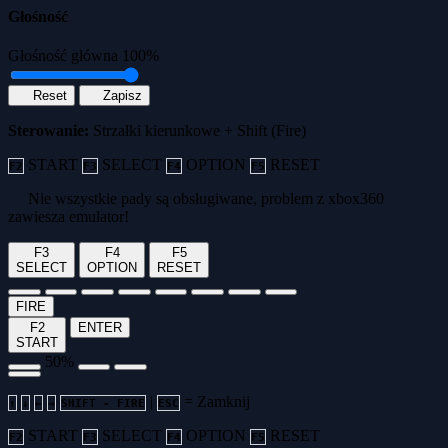
Głośność
Głośność główna
100%
Reset
Zapisz
Sterowanie:
Strzałki kierunkowe + Shift (Fire)
START
SELECT
OPTION
RESET
F2
F3
F4
F5
Nie wszystkie pady są obsługiwane, problem z xbox360
zawiesza emulator!
F3
F4
F5
SELECT
OPTION
RESET
FIRE
F2
ENTER
START
50%
|
= Zamknij
↑
↓
←
→
SHIFT - FIRE
ESC
START
SELECT
OPTION
RESET
F2
F3
F4
F5