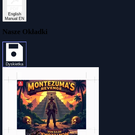
English
Manual EN
Nasze Okładki
Dyskietka