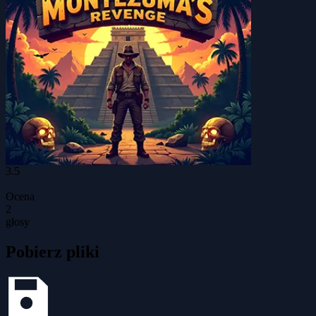
3.5
Ocena
2
głosy
Pobierz pliki