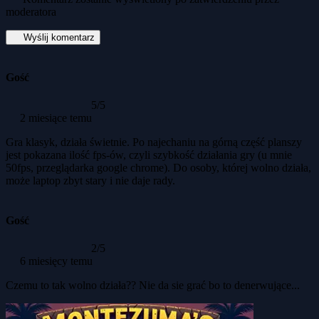
moderatora
Wyślij komentarz
Gość
5/5
2 miesiące temu
Gra klasyk, działa świetnie. Po najechaniu na górną część planszy
jest pokazana ilość fps-ów, czyli szybkość działania gry (u mnie
50fps, przeglądarka google chrome). Do osoby, której wolno działa,
może laptop zbyt stary i nie daje rady.
Gość
2/5
6 miesięcy temu
Czemu to tak wolno działa?? Nie da sie grać bo to denerwujące...