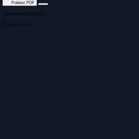
Pobierz PDF
Ładowanie instrukcji...
Proszę czekać...