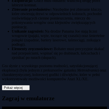
Eksploracja:
Gracz musi odnaleźć właściwą drogę przez
labirynt komnat.
Zbieranie przedmiotów:
Niezbędne jest zbieranie kluczy,
które otwierają drzwi w odpowiednich kolorach, pochodni
rozświetlających ciemne pomieszczenia, mieczy do
pokonywania wrogów oraz klejnotów zwiększających
punktację.
Unikanie zagrożeń:
Na drodze Panama Joe stają liczni
wrogowie (pająki, węże, toczące się czaszki) oraz śmiertelne
pułapki (zapadnie, bariery laserowe, taśmociągi, znikające
podłogi).
Elementy zręcznościowe:
Bohater musi precyzyjnie skakać
nad przepaściami, wspinać się po drabinach, łańcuchach i
zjeżdżać po rurach (słupach).
Gra słynie z wysokiego poziomu trudności, satysfakcjonującej
eksploracji (była jednym z prekursorów gatunku
Metroidvania
) oraz
charakterystycznej, kolorowej grafiki i dźwięków, które w pełni
wykorzystywały możliwości komputerów Atari XL/XE.
Pokaż więcej
Zagraj w emulatorze