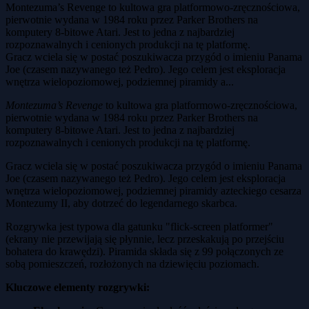
Montezuma’s Revenge to kultowa gra platformowo-zręcznościowa,
pierwotnie wydana w 1984 roku przez Parker Brothers na
komputery 8-bitowe Atari. Jest to jedna z najbardziej
rozpoznawalnych i cenionych produkcji na tę platformę.
Gracz wciela się w postać poszukiwacza przygód o imieniu Panama
Joe (czasem nazywanego też Pedro). Jego celem jest eksploracja
wnętrza wielopoziomowej, podziemnej piramidy a...
Montezuma’s Revenge
to kultowa gra platformowo-zręcznościowa,
pierwotnie wydana w 1984 roku przez Parker Brothers na
komputery 8-bitowe Atari. Jest to jedna z najbardziej
rozpoznawalnych i cenionych produkcji na tę platformę.
Gracz wciela się w postać poszukiwacza przygód o imieniu Panama
Joe (czasem nazywanego też Pedro). Jego celem jest eksploracja
wnętrza wielopoziomowej, podziemnej piramidy azteckiego cesarza
Montezumy II, aby dotrzeć do legendarnego skarbca.
Rozgrywka jest typowa dla gatunku "flick-screen platformer"
(ekrany nie przewijają się płynnie, lecz przeskakują po przejściu
bohatera do krawędzi). Piramida składa się z 99 połączonych ze
sobą pomieszczeń, rozłożonych na dziewięciu poziomach.
Kluczowe elementy rozgrywki: