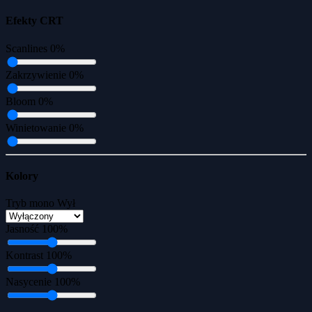
Efekty CRT
Scanlines
0%
Zakrzywienie
0%
Bloom
0%
Winietowanie
0%
Kolory
Tryb mono
Wył
Jasność
100%
Kontrast
100%
Nasycenie
100%