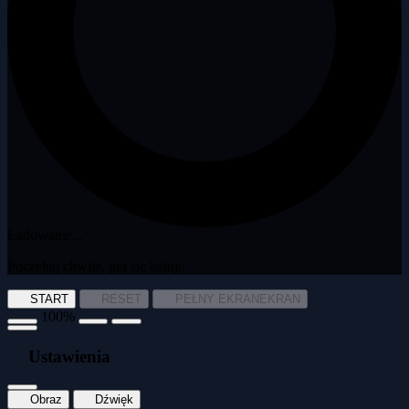
Ładowanie...
Poczekaj chwilę, gra się ładuje
START
RESET
PEŁNY EKRAN
EKRAN
100%
Ustawienia
Obraz
Dźwięk