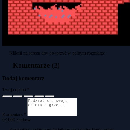
Kliknij na screen aby otworzyć w pełnym rozmiarze
Komentarze (2)
Dodaj komentarz
Twoja ocena *
Komentarz *
0
/1000 znaków
Komentarz zostanie wyświetlony po zatwierdzeniu przez