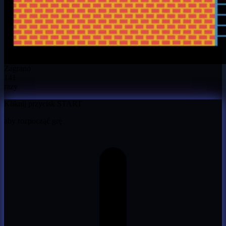
Zagrano
141
razy
Kliknij przycisk START
aby rozpocząć grę