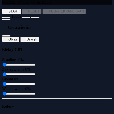
Poczekaj chwilę, gra się ładuje
START
RESET
PEŁNY EKRAN
EKRAN
100%
Ustawienia
Obraz
Dźwięk
Efekty CRT
Scanlines
0%
Zakrzywienie
0%
Bloom
0%
Winietowanie
0%
Kolory