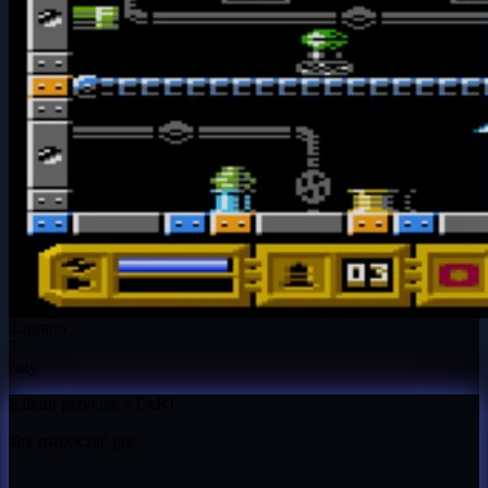
Zagrano
7
razy
Kliknij przycisk START
aby rozpocząć grę