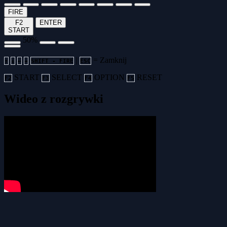
FIRE
F2
ENTER
START
50%
|
= Zamknij
↑
↓
←
→
SHIFT - FIRE
ESC
START
SELECT
OPTION
RESET
F2
F3
F4
F5
Wideo z rozgrywki