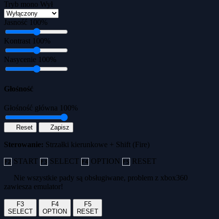
Tryb mono
Wył
Jasność
100%
Kontrast
100%
Nasycenie
100%
Głośność
Głośność główna
100%
Reset
Zapisz
Sterowanie:
Strzałki kierunkowe + Shift (Fire)
START
SELECT
OPTION
RESET
F2
F3
F4
F5
Nie wszystkie pady są obsługiwane, problem z xbox360
zawiesza emulator!
F3
F4
F5
SELECT
OPTION
RESET