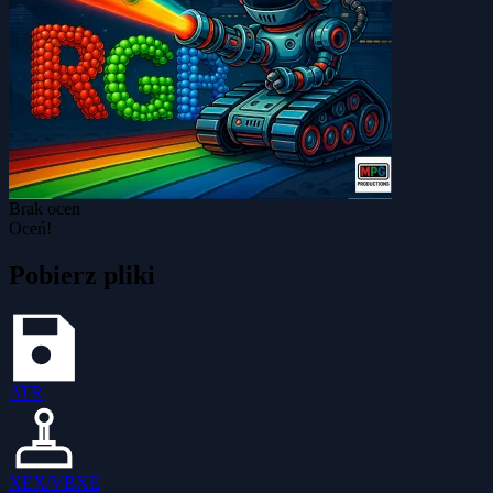
Brak ocen
Oceń!
Pobierz pliki
ATR
XEX/VBXE