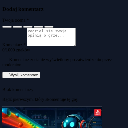
Dodaj komentarz
Twoja ocena *
Komentarz *
0
/1000 znaków
Komentarz zostanie wyświetlony po zatwierdzeniu przez
moderatora
Wyślij komentarz
Brak komentarzy
Bądź pierwszym, który skomentuje tę grę!