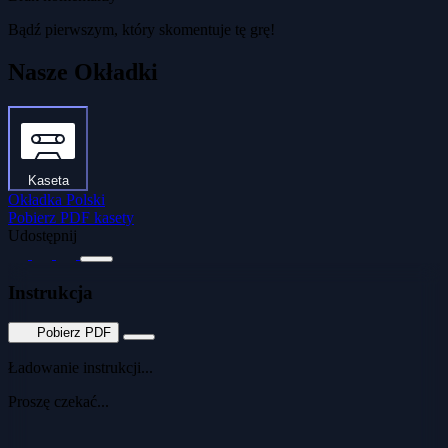
Bądź pierwszym, który skomentuje tę grę!
Nasze Okładki
Kaseta
Okładka Polski
Pobierz PDF kasety
Udostępnij
Instrukcja
Pobierz PDF
Ładowanie instrukcji...
Proszę czekać...