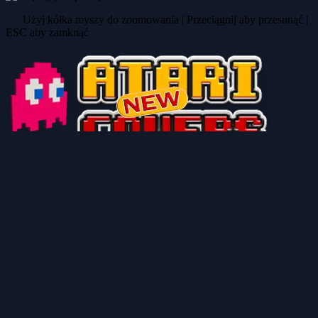
Użyj kółka myszy do zoomowania | Przeciągnij aby przesunąć |
ESC aby zamknąć
AtariCovers.com to projekt stworzony z myślą o fanach Atari. Z
pasją odświeżamy klasyczne okładki gier oraz projektujemy nowe,
nadając starym i nowym tytułom świeży wygląd i drugie życie.
Polecane strony
atariteca.net.pe
AtariOnline.pl
Atari.org.pl
Systemembedded.eu