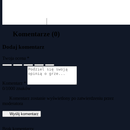
Komentarze (0)
Dodaj komentarz
Twoja ocena *
Komentarz *
0
/1000 znaków
Komentarz zostanie wyświetlony po zatwierdzeniu przez
moderatora
Wyślij komentarz
Brak komentarzy