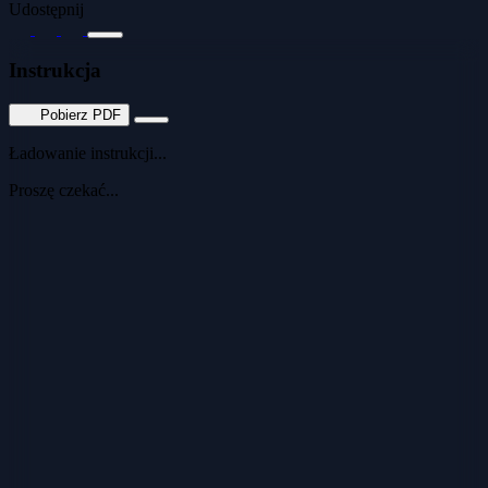
Udostępnij
Instrukcja
Pobierz PDF
Ładowanie instrukcji...
Proszę czekać...