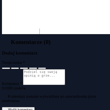
Komentarze (0)
Dodaj komentarz
Twoja ocena *
Komentarz *
0
/1000 znaków
Komentarz zostanie wyświetlony po zatwierdzeniu przez
moderatora
Wyślij komentarz