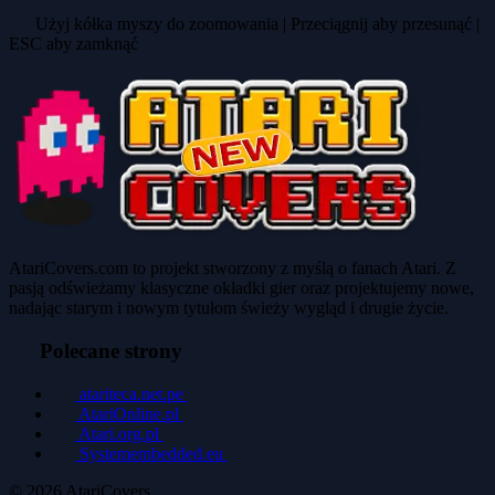
Użyj kółka myszy do zoomowania | Przeciągnij aby przesunąć |
ESC aby zamknąć
AtariCovers.com to projekt stworzony z myślą o fanach Atari. Z
pasją odświeżamy klasyczne okładki gier oraz projektujemy nowe,
nadając starym i nowym tytułom świeży wygląd i drugie życie.
Polecane strony
atariteca.net.pe
AtariOnline.pl
Atari.org.pl
Systemembedded.eu
© 2026
AtariCovers