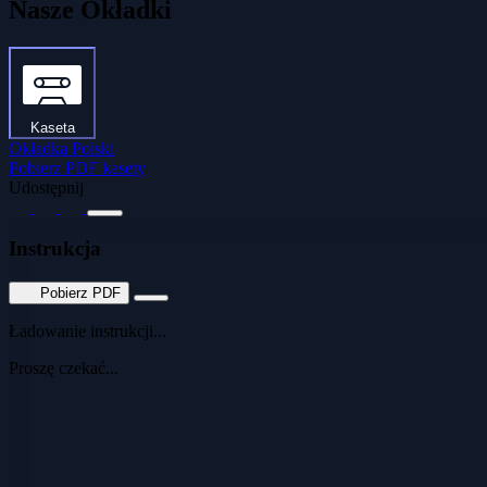
Nasze Okładki
Kaseta
Okładka Polski
Pobierz PDF kasety
Udostępnij
Instrukcja
Pobierz PDF
Ładowanie instrukcji...
Proszę czekać...