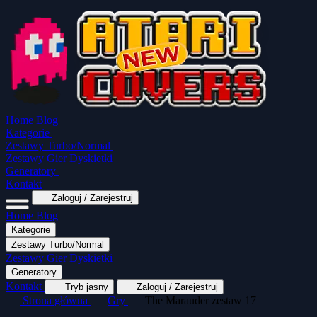
Home
Blog
Kategorie
Zestawy Turbo/Normal
Zestawy Gier Dyskietki
Generatory
Kontakt
Zaloguj / Zarejestruj
Home
Blog
Kategorie
Zestawy Turbo/Normal
MapaSoft Turbo ROM
Zestawy Gier Dyskietki
SparkTurbo 2000
The Marauder
Turbo 2000 
Generatory
Wszystkie kategorie
Gry Akcji
Logiczne
Kontakt
Tryb jasny
Zaloguj / Zarejestruj
Strona główna
Gry
The Marauder zestaw 17