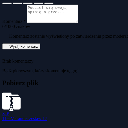
Komentarz *
0
/1000 znaków
Komentarz zostanie wyświetlony po zatwierdzeniu przez moderat
Wyślij komentarz
Brak komentarzy
Bądź pierwszym, który skomentuje tę grę!
Pobierz plik
ZIP
The Marauder zestaw 17