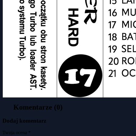
Komentarze (0)
Dodaj komentarz
Twoja ocena *