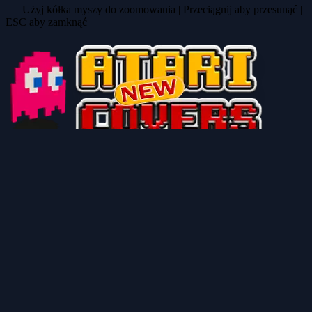
Użyj kółka myszy do zoomowania | Przeciągnij aby przesunąć |
ESC aby zamknąć
AtariCovers.com to projekt stworzony z myślą o fanach Atari. Z
pasją odświeżamy klasyczne okładki gier oraz projektujemy nowe,
nadając starym i nowym tytułom świeży wygląd i drugie życie.
Polecane strony
atariteca.net.pe
AtariOnline.pl
Atari.org.pl
Systemembedded.eu
© 2026
AtariCovers