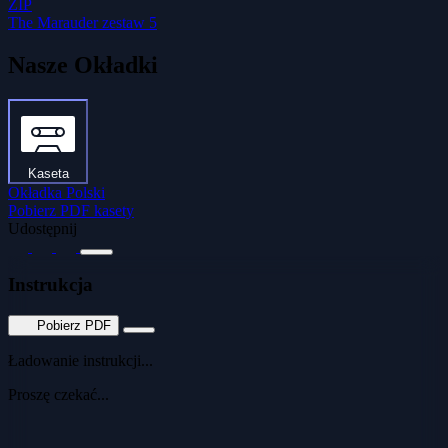
ZIP
The Marauder zestaw 5
Nasze Okładki
Kaseta
Okładka Polski
Pobierz PDF kasety
Udostępnij
Instrukcja
Pobierz PDF
Ładowanie instrukcji...
Proszę czekać...