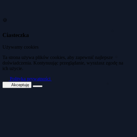
Polityka prywatności
•
Regulamin
•
Mapa strony
1
/
1
🍪
Ciasteczka
🍪
Używamy cookies
🍪
Ta strona używa plików cookies, aby zapewnić najlepsze
doświadczenia. Kontynuując przeglądanie, wyrażasz zgodę na
ich użycie.
🍪
Polityka prywatności
Akceptuję