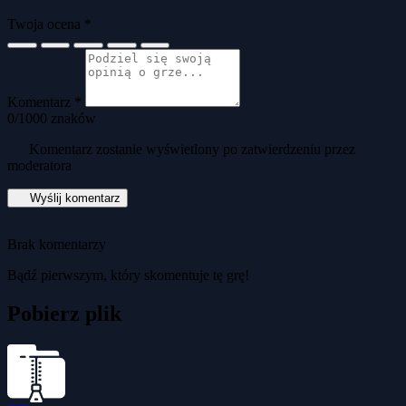
Twoja ocena *
Komentarz *
0
/1000 znaków
Komentarz zostanie wyświetlony po zatwierdzeniu przez
moderatora
Wyślij komentarz
Brak komentarzy
Bądź pierwszym, który skomentuje tę grę!
Pobierz plik