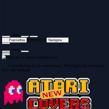
100%
Strona 0 / 0
Poprzednia
Następna
100%
Użyj kółka myszy do zoomowania | Przeciągnij aby przesunąć |
ESC aby zamknąć