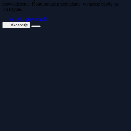
doświadczenia. Kontynuując przeglądanie, wyrażasz zgodę na
ich użycie.
🍪
Polityka prywatności
Akceptuję