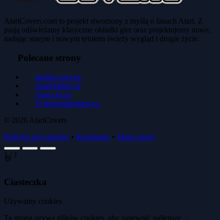
AtariCovers.com to projekt stworzony z myślą o fanach Atari. Z
pasją odświeżamy klasyczne okładki gier oraz projektujemy nowe,
nadając starym i nowym tytułom świeży wygląd i drugie życie.
Polecane strony
atariteca.net.pe
AtariOnline.pl
Atari.org.pl
Systemembedded.eu
© 2026
AtariCovers
Polityka prywatności
•
Regulamin
•
Mapa strony
1
/
1
🍪
Ciasteczka
🍪
Używamy cookies
🍪
Ta strona używa plików cookies, aby zapewnić najlepsze