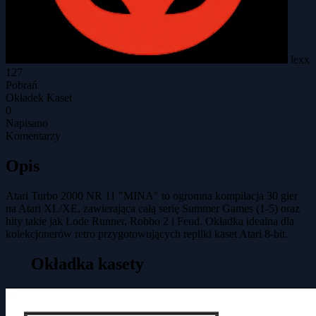
lexx
127
Pobrań
Okładek Kaset
0
Napisano
Komentarzy
Opis
Atari Turbo 2000 NR 11 "MINA" to ogromna kompilacja 30 gier
na Atari XL/XE, zawierająca całą serię Summer Games (1-5) oraz
hity takie jak Lode Runner, Robbo 2 i Feud. Okładka idealna dla
kolekcjonerów retro przygotowujących repliki kaset Atari 8-bit.
Okładka kasety