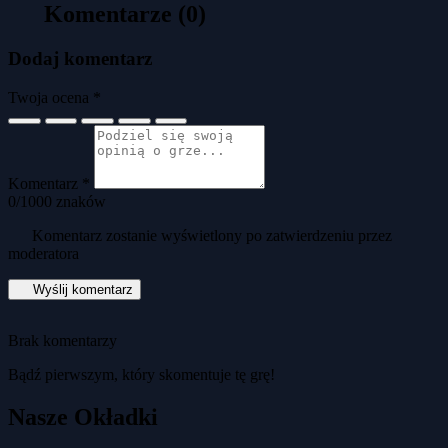
Komentarze (0)
Dodaj komentarz
Twoja ocena *
Komentarz *
0
/1000 znaków
Komentarz zostanie wyświetlony po zatwierdzeniu przez
moderatora
Wyślij komentarz
Brak komentarzy
Bądź pierwszym, który skomentuje tę grę!
Nasze Okładki