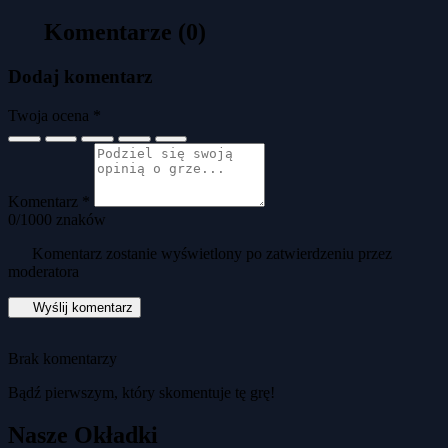
Komentarze (0)
Dodaj komentarz
Twoja ocena *
Komentarz *
0
/1000 znaków
Komentarz zostanie wyświetlony po zatwierdzeniu przez
moderatora
Wyślij komentarz
Brak komentarzy
Bądź pierwszym, który skomentuje tę grę!
Nasze Okładki