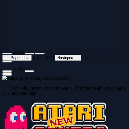
100%
Strona 0 / 0
Poprzednia
Następna
100%
Użyj kółka myszy do zoomowania | Przeciągnij aby przesunąć |
ESC aby zamknąć