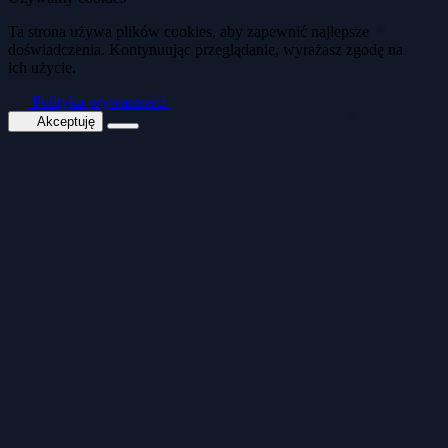
🍪
Ta strona używa plików cookies, aby zapewnić najlepsze
doświadczenia. Kontynuując przeglądanie, wyrażasz zgodę na
ich użycie.
🍪
Polityka prywatności
Akceptuję