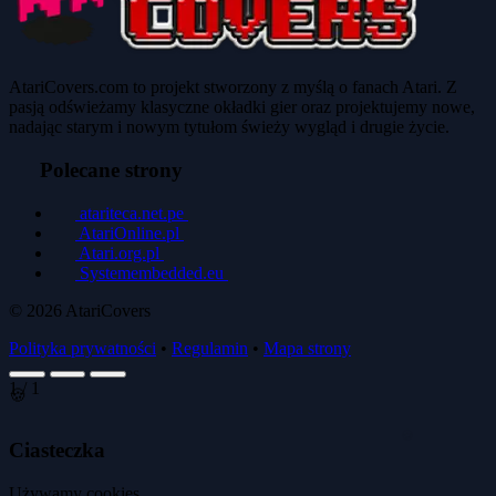
AtariCovers.com to projekt stworzony z myślą o fanach Atari. Z
pasją odświeżamy klasyczne okładki gier oraz projektujemy nowe,
nadając starym i nowym tytułom świeży wygląd i drugie życie.
Polecane strony
atariteca.net.pe
AtariOnline.pl
Atari.org.pl
Systemembedded.eu
© 2026
AtariCovers
Polityka prywatności
•
Regulamin
•
Mapa strony
1
/
1
🍪
Ciasteczka
🍪
Używamy cookies