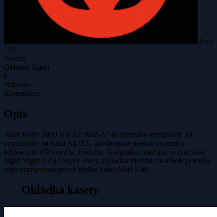
lexx
132
Pobrań
Okładek Kaset
0
Napisano
Komentarzy
Opis
Atari Turbo 2000 NR 12 "MINA" to mieszana kompilacja 30
programów na Atari XL/XE, zawierająca polskie programy
edukacyjne (Ortografia, Historia, Geografia) oraz gry, w tym serię
Fight Night (1-5) i Super Huey. Okładka idealna dla kolekcjonerów
retro przygotowujących repliki kaset Atari 8-bit.
Okładka kasety