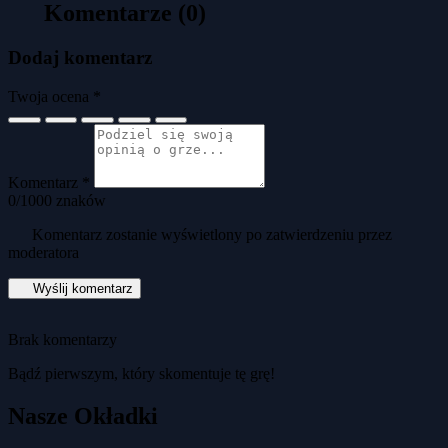
Komentarze (0)
Dodaj komentarz
Twoja ocena *
Komentarz *
0
/1000 znaków
Komentarz zostanie wyświetlony po zatwierdzeniu przez
moderatora
Wyślij komentarz
Brak komentarzy
Bądź pierwszym, który skomentuje tę grę!
Nasze Okładki