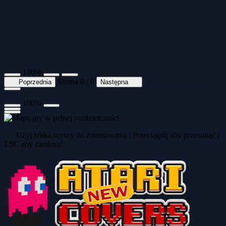
100%
Strona 0 / 0
Poprzednia
Następna
100%
Użyj kółka myszy do zoomowania | Przeciągnij aby przesunąć |
ESC aby zamknąć