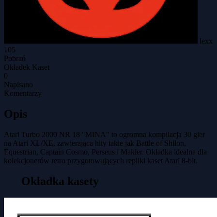
lexx
105
Pobrań
Okładek Kaset
0
Napisano
Komentarzy
Opis
Atari Turbo 2000 NR 18 "MINA" to ogromna kompilacja 30 gier
na Atari XL/XE, zawierająca hity takie jak Battle of Shilon,
Equestrian, Captain Cosmo, Perseus i Makler. Okładka idealna dla
kolekcjonerów retro przygotowujących repliki kaset Atari 8-bit.
Okładka kasety