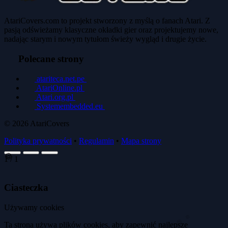
AtariCovers.com to projekt stworzony z myślą o fanach Atari. Z
pasją odświeżamy klasyczne okładki gier oraz projektujemy nowe,
nadając starym i nowym tytułom świeży wygląd i drugie życie.
Polecane strony
atariteca.net.pe
AtariOnline.pl
Atari.org.pl
Systemembedded.eu
© 2026
AtariCovers
Polityka prywatności
•
Regulamin
•
Mapa strony
1
/
1
🍪
Ciasteczka
🍪
Używamy cookies
Ta strona używa plików cookies, aby zapewnić najlepsze