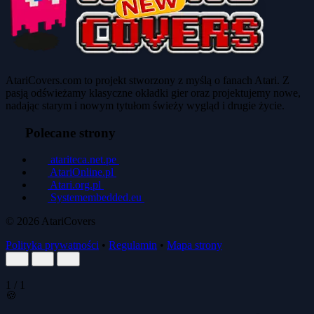
AtariCovers.com to projekt stworzony z myślą o fanach Atari. Z
pasją odświeżamy klasyczne okładki gier oraz projektujemy nowe,
nadając starym i nowym tytułom świeży wygląd i drugie życie.
Polecane strony
atariteca.net.pe
AtariOnline.pl
Atari.org.pl
Systemembedded.eu
© 2026
AtariCovers
Polityka prywatności
•
Regulamin
•
Mapa strony
1
/
1
🍪