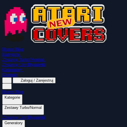
Home
Blog
Kategorie
Zestawy Turbo/Normal
Zestawy Gier Dyskietki
Generatory
Kontakt
Zaloguj / Zarejestruj
Home
Blog
Kategorie
Zestawy Turbo/Normal
MapaSoft Turbo ROM
Zestawy Gier Dyskietki
SparkTurbo 2000
The Marauder
Turbo 2000
Wszystkie kategorie
Gry Akcji
Logiczne
Mina
Grubcio Normal
Generatory