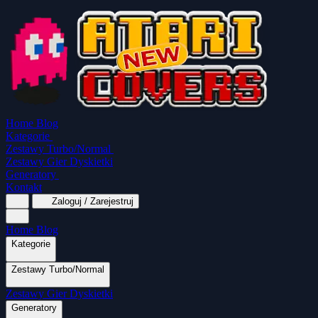
Home
Blog
Kategorie
Zestawy Turbo/Normal
Zestawy Gier Dyskietki
Generatory
Kontakt
Zaloguj / Zarejestruj
Home
Blog
Kategorie
Zestawy Turbo/Normal
MapaSoft Turbo ROM
Zestawy Gier Dyskietki
SparkTurbo 2000
The Marauder
Turbo 2000 
Wszystkie kategorie
Gry Akcji
Logiczne
Generatory