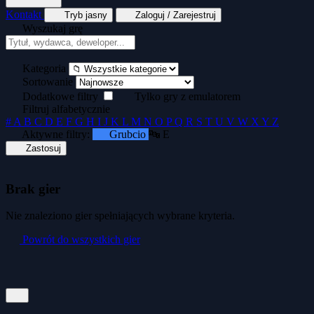
Kontakt
Tryb jasny
Zaloguj / Zarejestruj
Wyszukaj grę
Tekstowe
Wyścigi
Zręcznościowe
Generator kopert dyskietek
Generator okład
Kategoria
Sortowanie
Dodatkowe filtry
Tylko gry z emulatorem
Filtruj alfabetycznie
#
A
B
C
D
E
F
G
H
I
J
K
L
M
N
O
P
Q
R
S
T
U
V
W
X
Y
Z
Aktywne filtry:
Grubcio
🔤 E
Zastosuj
Brak gier
Nie znaleziono gier spełniających wybrane kryteria.
Powrót do wszystkich gier