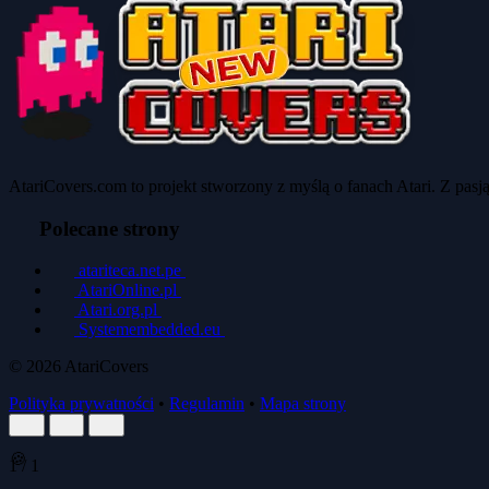
AtariCovers.com to projekt stworzony z myślą o fanach Atari. Z pas
Polecane strony
atariteca.net.pe
AtariOnline.pl
Atari.org.pl
Systemembedded.eu
© 2026
AtariCovers
Polityka prywatności
•
Regulamin
•
Mapa strony
🍪
1
/
1