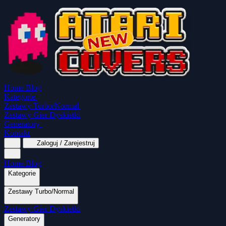
Home
Blog
Kategorie
Zestawy Turbo/Normal
Zestawy Gier Dyskietki
Generatory
Kontakt
Zaloguj / Zarejestruj
Home
Blog
Kategorie
Zestawy Turbo/Normal
MapaSoft Turbo ROM
Zestawy Gier Dyskietki
SparkTurbo 2000
The Marauder
Turbo 2000
Wszystkie kategorie
Gry Akcji
Logiczne
Mina
Grubcio Normal
Generatory