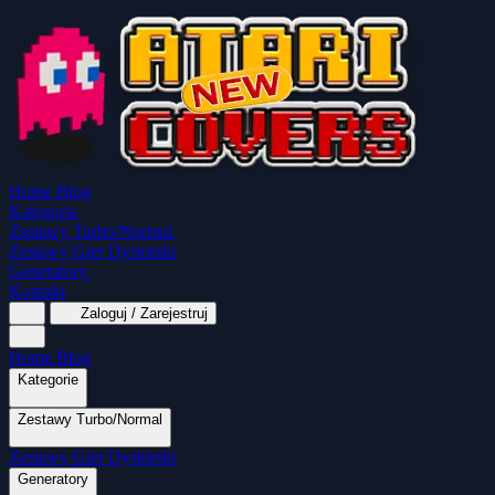
Home
Blog
Kategorie
Zestawy Turbo/Normal
Zestawy Gier Dyskietki
Generatory
Kontakt
Zaloguj / Zarejestruj
Home
Blog
Kategorie
Zestawy Turbo/Normal
MapaSoft Turbo ROM
Zestawy Gier Dyskietki
SparkTurbo 2000
The Marauder
Turbo 2000
Wszystkie kategorie
Gry Akcji
Logiczne
Mina
Grubcio Normal
Generatory