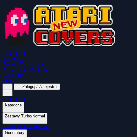
Home
Blog
Kategorie
Zestawy Turbo/Normal
Zestawy Gier Dyskietki
Generatory
Kontakt
Zaloguj / Zarejestruj
Home
Blog
Kategorie
Zestawy Turbo/Normal
MapaSoft Turbo ROM
Zestawy Gier Dyskietki
SparkTurbo 2000
The Marauder
Turbo 2000
Wszystkie kategorie
Gry Akcji
Logiczne
Mina
Grubcio Normal
Generatory