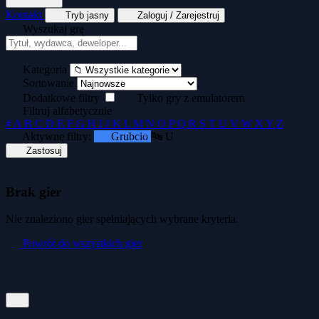
Kontakt
Tryb jasny
Zaloguj / Zarejestruj
Wyszukaj grę
Tekstowe
Wyścigi
Zręcznościowe
Generator kopert dyskietek
Generator okład
Kategoria
Sortowanie
Dodatkowe filtry
Tylko gry z emulatorem
Filtruj alfabetycznie
#
A
B
C
D
E
F
G
H
I
J
K
L
M
N
O
P
Q
R
S
T
U
V
W
X
Y
Z
Aktywne filtry:
Grubcio
🔤 U
Zastosuj
Brak gier
Nie znaleziono gier spełniających wybrane kryteria.
Powrót do wszystkich gier