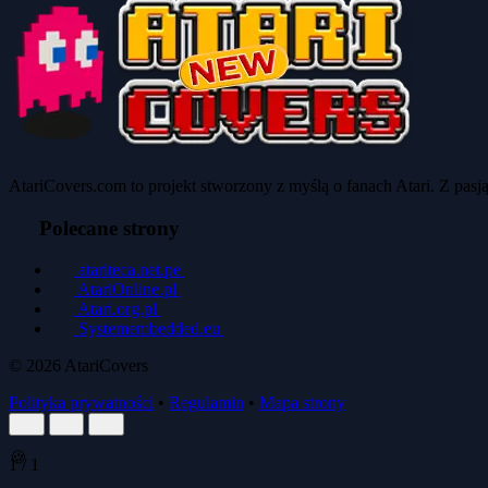
AtariCovers.com to projekt stworzony z myślą o fanach Atari. Z pas
Polecane strony
atariteca.net.pe
AtariOnline.pl
Atari.org.pl
Systemembedded.eu
© 2026
AtariCovers
Polityka prywatności
•
Regulamin
•
Mapa strony
🍪
1
/
1