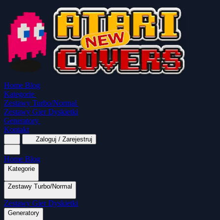
Home
Blog
Kategorie
Zestawy Turbo/Normal
Zestawy Gier Dyskietki
Generatory
Kontakt
Zaloguj / Zarejestruj
Home
Blog
Kategorie
Zestawy Turbo/Normal
MapaSoft Turbo ROM
Zestawy Gier Dyskietki
SparkTurbo 2000
The Marauder
Turbo 2000 
Wszystkie kategorie
Gry Akcji
Logiczne
Generatory