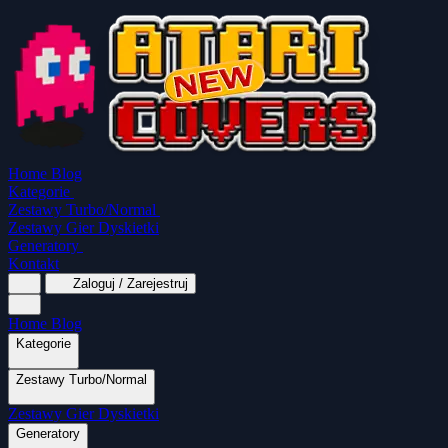
Home
Blog
Kategorie
Zestawy Turbo/Normal
Zestawy Gier Dyskietki
Generatory
Kontakt
Zaloguj / Zarejestruj
Home
Blog
Kategorie
Zestawy Turbo/Normal
MapaSoft Turbo ROM
Zestawy Gier Dyskietki
SparkTurbo 2000
The Marauder
Turbo 2000
Wszystkie kategorie
Gry Akcji
Logiczne
Mina
Grubcio Normal
Generatory