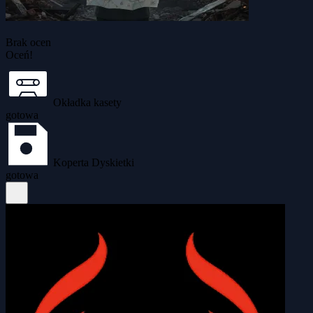
Brak ocen
Oceń!
Okładka kasety
gotowa
Koperta Dyskietki
gotowa