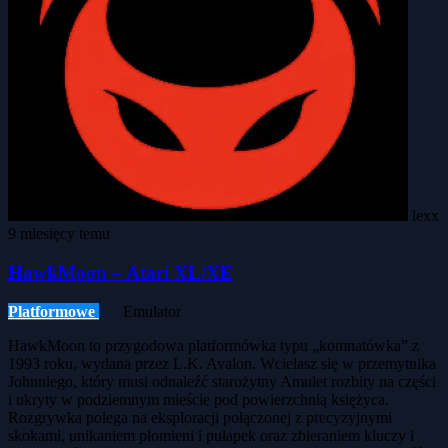
lexx
9 miesięcy temu
HawkMoon – Atari XL/XE
Platformowe
Emulator
HawkMoon to przygodowa platformówka typu „komnatówka” z
1993 roku, wydana przez L.K. Avalon. Wcielasz się w przemytnika
Johnniego, który musi odnaleźć starożytny Amulet rozbity na części
i ukryty w podziemnym mieście pod powierzchnią księżyca.
Rozgrywka polega na eksploracji połączonej z precyzyjnymi
skokami, unikaniem płomieni i pułapek oraz zbieraniem kluczy i