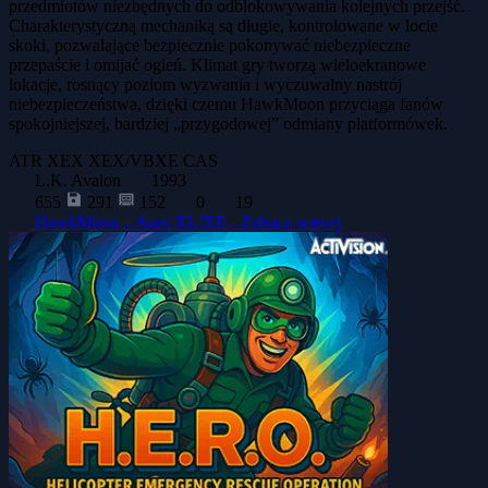
przedmiotów niezbędnych do odblokowywania kolejnych przejść.
Charakterystyczną mechaniką są długie, kontrolowane w locie
skoki, pozwalające bezpiecznie pokonywać niebezpieczne
przepaście i omijać ogień. Klimat gry tworzą wieloekranowe
lokacje, rosnący poziom wyzwania i wyczuwalny nastrój
niebezpieczeństwa, dzięki czemu HawkMoon przyciąga fanów
spokojniejszej, bardziej „przygodowej” odmiany platformówek.
ATR
XEX
XEX/VBXE
CAS
L.K. Avalon
1993
655
291
152
0
19
HawkMoon – Atari XL/XE -
Zobacz więcej