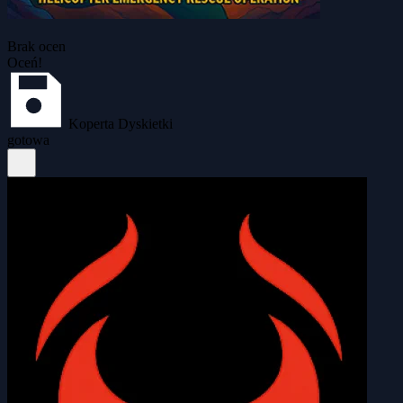
Brak ocen
Oceń!
Koperta Dyskietki
gotowa