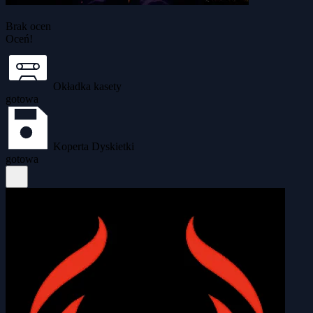
Brak ocen
Oceń!
Okładka kasety
gotowa
Koperta Dyskietki
gotowa