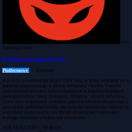
lexx
9 miesięcy temu
H.E.R.O. on Atari XL/XE
Platformowe
Emulator
H.E.R.O. to kultowa gra akcji z 1984 roku, w której wcielamy się w
bohatera wyposażonego w plecak odrzutowy i bomby. Naszym
zadaniem jest ratowanie ludzi uwięzionych w kopalniach pełnych
niebezpieczeństw: lawy, nietoperzy, ślimaków i innych potworów.
Gracz musi strategicznie zarządzać paliwem plecaka odrzutowego i
precyzyjnie podkładać bomby, aby pokonać przeszkody i dotrzeć do
wszystkich uwięzionych. Gra oferuje dynamiczną rozgrywkę i
wymaga szybkiego refleksu oraz planowania.
ATR
XEX/VBXE
CAS
📖 EN