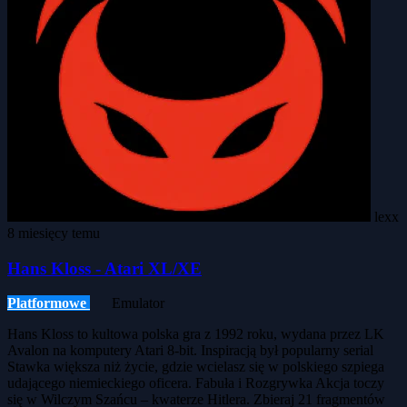
lexx
8 miesięcy temu
Hans Kloss - Atari XL/XE
Platformowe
Emulator
Hans Kloss to kultowa polska gra z 1992 roku, wydana przez LK
Avalon na komputery Atari 8-bit. Inspiracją był popularny serial
Stawka większa niż życie, gdzie wcielasz się w polskiego szpiega
udającego niemieckiego oficera. Fabuła i Rozgrywka Akcja toczy
się w Wilczym Szańcu – kwaterze Hitlera. Zbieraj 21 fragmentów