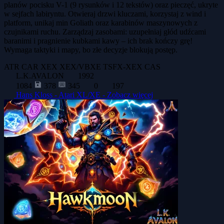
planów pocisku V-1 (9 rysunków i 12 tekstów) oraz pieczęć, ukryte
w sejfach labiryntu. Otwieraj drzwi kluczami, korzystaj z wind i
platform, unikaj min Goliath oraz karabinów maszynowych z
czujnikami ruchu. Zarządzaj zasobami: uzupełniaj głód udźcami
baranimi i pragnienie kubkami kawy – ich brak kończy grę!
Wymaga taktyki i mapy, bo złe decyzje blokują postęp.
ATR
CAR
XEX
XEX/VBXE
TSFX-XEX
CAS
L.K.AVALON
1992
1084
378
345
0
197
Hans Kloss - Atari XL/XE -
Zobacz więcej