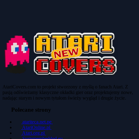
AtariCovers.com to projekt stworzony z myślą o fanach Atari. Z
pasją odświeżamy klasyczne okładki gier oraz projektujemy nowe,
nadając starym i nowym tytułom świeży wygląd i drugie życie.
Polecane strony
atariteca.net.pe
AtariOnline.pl
Atari.org.pl
Systemembedded.eu