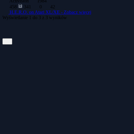
Activision
1984
458
341
0
42
H.E.R.O. on Atari XL/XE -
Zobacz więcej
Wyświetlanie
1
do
3
z
3
wyników