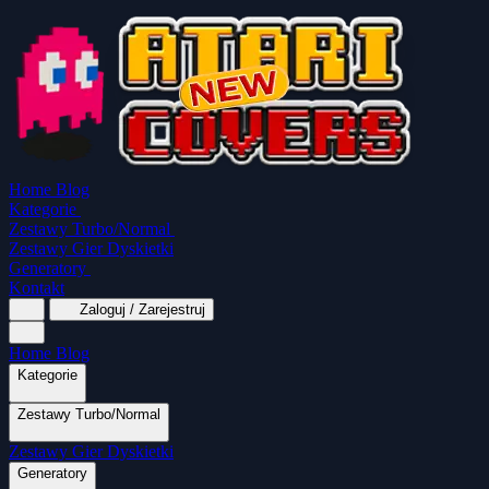
Home
Blog
Kategorie
Zestawy Turbo/Normal
Zestawy Gier Dyskietki
Generatory
Kontakt
Zaloguj / Zarejestruj
Home
Blog
Kategorie
Zestawy Turbo/Normal
MapaSoft Turbo ROM
Zestawy Gier Dyskietki
SparkTurbo 2000
The Marauder
Turbo 2000
Wszystkie kategorie
Gry Akcji
Logiczne
Mina
Grubcio Normal
Generatory