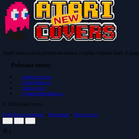
AtariCovers.com to projekt stworzony z myślą o fanach Atari. Z pas
Polecane strony
atariteca.net.pe
AtariOnline.pl
Atari.org.pl
Systemembedded.eu
© 2026
AtariCovers
Polityka prywatności
•
Regulamin
•
Mapa strony
1
/
1
🍪