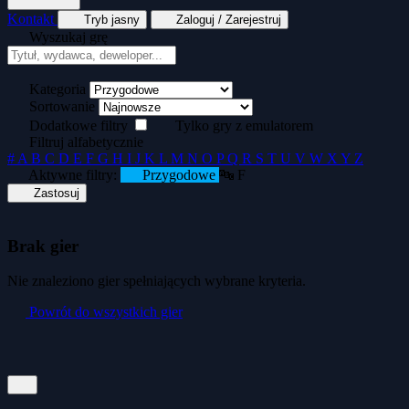
Kontakt
Tryb jasny
Zaloguj / Zarejestruj
Wyszukaj grę
Tekstowe
Wyścigi
Zręcznościowe
Generator kopert dyskietek
Generator okład
Kategoria
Sortowanie
Dodatkowe filtry
Tylko gry z emulatorem
Filtruj alfabetycznie
#
A
B
C
D
E
F
G
H
I
J
K
L
M
N
O
P
Q
R
S
T
U
V
W
X
Y
Z
Aktywne filtry:
Przygodowe
🔤 F
Zastosuj
Brak gier
Nie znaleziono gier spełniających wybrane kryteria.
Powrót do wszystkich gier