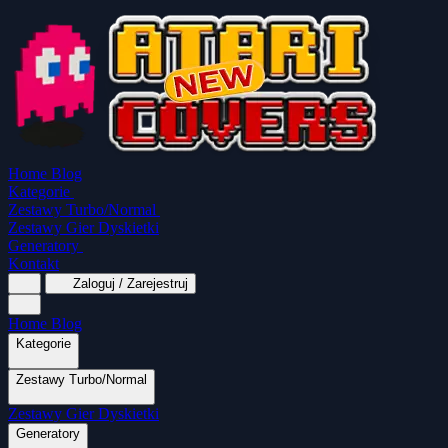
Home
Blog
Kategorie
Zestawy Turbo/Normal
Zestawy Gier Dyskietki
Generatory
Kontakt
Zaloguj / Zarejestruj
Home
Blog
Kategorie
Zestawy Turbo/Normal
MapaSoft Turbo ROM
Zestawy Gier Dyskietki
SparkTurbo 2000
The Marauder
Turbo 2000 
Wszystkie kategorie
Gry Akcji
Logiczne
Generatory