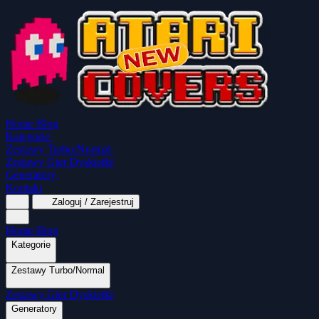
Home
Blog
Kategorie
Zestawy Turbo/Normal
Zestawy Gier Dyskietki
Generatory
Kontakt
Zaloguj / Zarejestruj
Home
Blog
Kategorie
Zestawy Turbo/Normal
MapaSoft Turbo ROM
Zestawy Gier Dyskietki
SparkTurbo 2000
The Marauder
Turbo 2000
Wszystkie kategorie
Gry Akcji
Logiczne
Mina
Grubcio Normal
Generatory