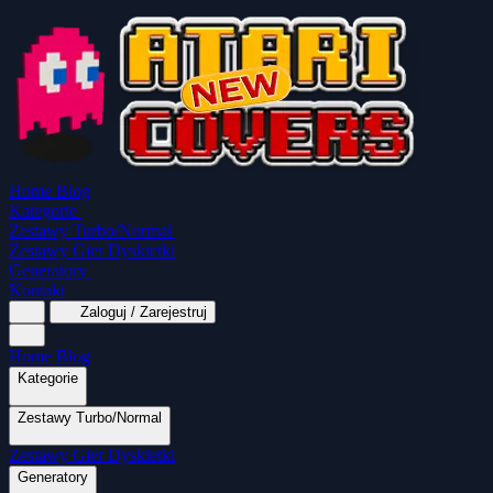
Home
Blog
Kategorie
Zestawy Turbo/Normal
Zestawy Gier Dyskietki
Generatory
Kontakt
Zaloguj / Zarejestruj
Home
Blog
Kategorie
Zestawy Turbo/Normal
MapaSoft Turbo ROM
Zestawy Gier Dyskietki
SparkTurbo 2000
The Marauder
Turbo 2000
Wszystkie kategorie
Gry Akcji
Logiczne
Mina
Grubcio Normal
Generatory