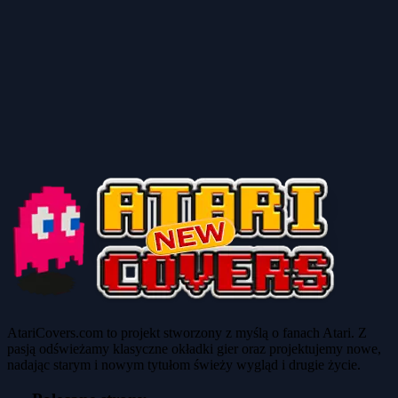
AtariCovers.com to projekt stworzony z myślą o fanach Atari. Z
pasją odświeżamy klasyczne okładki gier oraz projektujemy nowe,
nadając starym i nowym tytułom świeży wygląd i drugie życie.