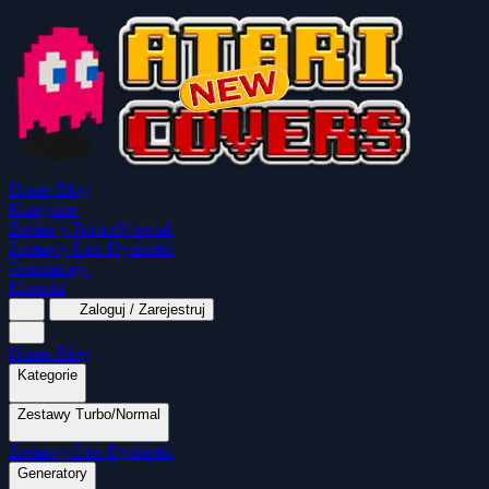
Home
Blog
Kategorie
Zestawy Turbo/Normal
Zestawy Gier Dyskietki
Generatory
Kontakt
Zaloguj / Zarejestruj
Home
Blog
Kategorie
Zestawy Turbo/Normal
MapaSoft Turbo ROM
Zestawy Gier Dyskietki
SparkTurbo 2000
The Marauder
Turbo 2000
Wszystkie kategorie
Gry Akcji
Logiczne
Mina
Grubcio Normal
Generatory