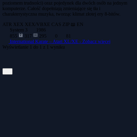
poziomem trudności) oraz pojedynek dla dwóch osób na jednym
komputerze. Całość dopełniają zmieniające się tła i
charakterystyczna muzyka, tworząc klimat złotej ery 8-bitów.
ATR
XEX
XEX/VBXE
CAS
ZIP
📖 EN
System 3
1986
855
317
295
0
81
International Karate – Atari XL/XE -
Zobacz więcej
Wyświetlanie
1
do
1
z
1
wyniku