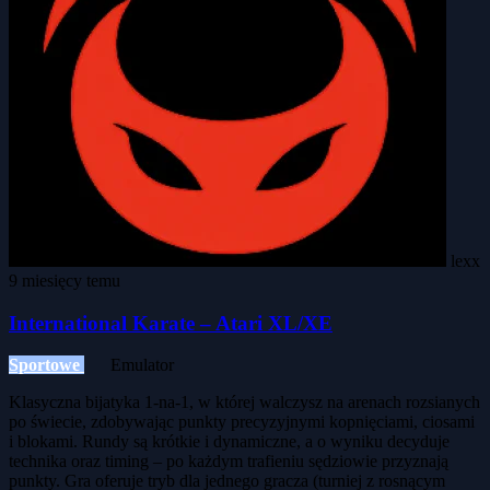
lexx
9 miesięcy temu
International Karate – Atari XL/XE
Sportowe
Emulator
Klasyczna bijatyka 1-na-1, w której walczysz na arenach rozsianych
po świecie, zdobywając punkty precyzyjnymi kopnięciami, ciosami
i blokami. Rundy są krótkie i dynamiczne, a o wyniku decyduje
technika oraz timing – po każdym trafieniu sędziowie przyznają
punkty. Gra oferuje tryb dla jednego gracza (turniej z rosnącym