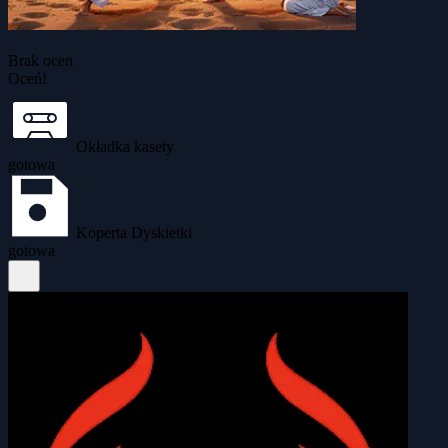
Brak ocen
Oceń!
Okładka kasety
gotowa
Koperta Dyskietki
gotowa