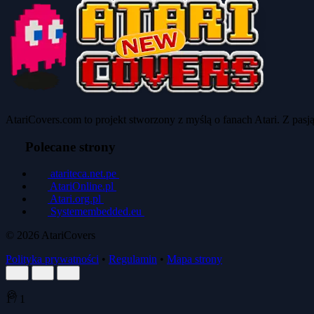
AtariCovers.com to projekt stworzony z myślą o fanach Atari. Z pas
Polecane strony
atariteca.net.pe
AtariOnline.pl
Atari.org.pl
Systemembedded.eu
© 2026
AtariCovers
Polityka prywatności
•
Regulamin
•
Mapa strony
🍪
1
/
1