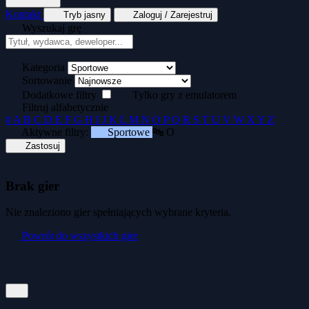
Kontakt
Tryb jasny
Zaloguj / Zarejestruj
Wyszukaj grę
Tekstowe
Wyścigi
Zręcznościowe
Generator kopert dyskietek
Generator okład
Kategoria
Sortowanie
Dodatkowe filtry
Tylko gry z emulatorem
Filtruj alfabetycznie
#
A
B
C
D
E
F
G
H
I
J
K
L
M
N
O
P
Q
R
S
T
U
V
W
X
Y
Z
Aktywne filtry:
Sportowe
🔤 O
Zastosuj
Brak gier
Nie znaleziono gier spełniających wybrane kryteria.
Powrót do wszystkich gier