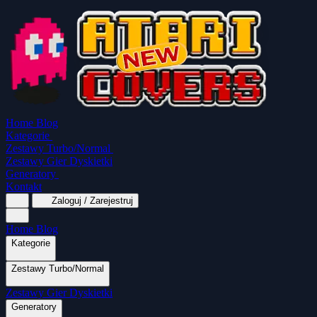
Home
Blog
Kategorie
Zestawy Turbo/Normal
Zestawy Gier Dyskietki
Generatory
Kontakt
Zaloguj / Zarejestruj
Home
Blog
Kategorie
Zestawy Turbo/Normal
MapaSoft Turbo ROM
Zestawy Gier Dyskietki
SparkTurbo 2000
The Marauder
Turbo 2000 
Wszystkie kategorie
Gry Akcji
Logiczne
Generatory