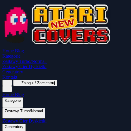
Home
Blog
Kategorie
Zestawy Turbo/Normal
Zestawy Gier Dyskietki
Generatory
Kontakt
Zaloguj / Zarejestruj
Home
Blog
Kategorie
Zestawy Turbo/Normal
MapaSoft Turbo ROM
Zestawy Gier Dyskietki
SparkTurbo 2000
The Marauder
Turbo 2000
Wszystkie kategorie
Gry Akcji
Logiczne
Mina
Grubcio Normal
Generatory