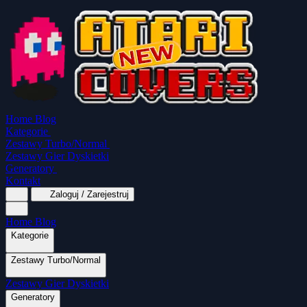
Home
Blog
Kategorie
Zestawy Turbo/Normal
Zestawy Gier Dyskietki
Generatory
Kontakt
Zaloguj / Zarejestruj
Home
Blog
Kategorie
Zestawy Turbo/Normal
MapaSoft Turbo ROM
Zestawy Gier Dyskietki
SparkTurbo 2000
The Marauder
Turbo 2000
Wszystkie kategorie
Gry Akcji
Logiczne
Mina
Grubcio Normal
Generatory