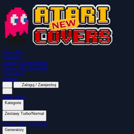
Home
Blog
Kategorie
Zestawy Turbo/Normal
Zestawy Gier Dyskietki
Generatory
Kontakt
Zaloguj / Zarejestruj
Home
Blog
Kategorie
Zestawy Turbo/Normal
MapaSoft Turbo ROM
Zestawy Gier Dyskietki
SparkTurbo 2000
The Marauder
Turbo 2000
Wszystkie kategorie
Gry Akcji
Logiczne
Mina
Grubcio Normal
Generatory