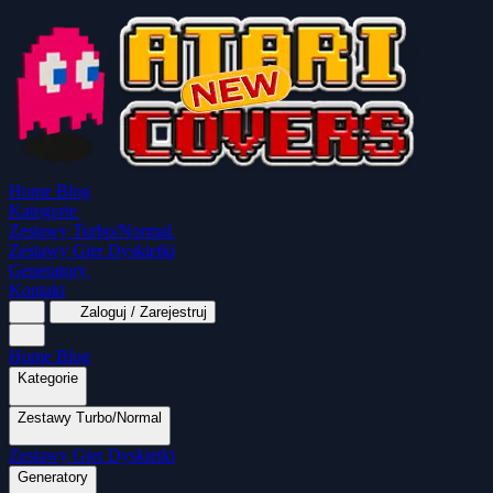
Home
Blog
Kategorie
Zestawy Turbo/Normal
Zestawy Gier Dyskietki
Generatory
Kontakt
Zaloguj / Zarejestruj
Home
Blog
Kategorie
Zestawy Turbo/Normal
MapaSoft Turbo ROM
Zestawy Gier Dyskietki
SparkTurbo 2000
The Marauder
Turbo 2000
Wszystkie kategorie
Gry Akcji
Logiczne
Mina
Grubcio Normal
Generatory